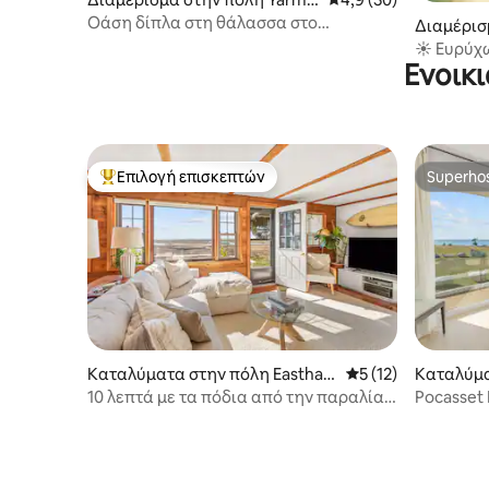
uth
Οάση δίπλα στη θάλασσα στο
Διαμέρισ
Yarmouth, Cape Cod
eham
☀️ Ευρύχω
Ενοικ
ιστιοφόρ
Επιλογή επισκεπτών
Superho
Κορυφαία επιλογή επισκεπτών
Superho
Καταλύματα στην πόλη Eastha
Μέση βαθμολογία: 5
5 (12)
Καταλύμα
m
ne
10 λεπτά με τα πόδια από την παραλία -
Pocasset 
Εκπληκτική θέα και τεράστια βεράντα
Retreat/fi