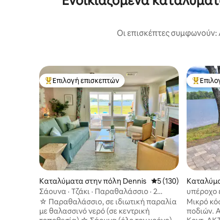
Ενοικιαζόμενα καταλύματ
Οι επισκέπτες συμφωνούν: 
Επιλογή επισκεπτών
Επιλο
Κορυφαία επιλογή επισκεπτών
Κορυφαί
Καταλύματα στην πόλη Dennis
Μέση βαθμολογία: 5 
5 (130)
Καταλύμα
uth
Σάουνα · Τζάκι · Παραθαλάσσιο · 2
υπέροχο 
Κρεβάτια King size · Επιτρέπονται
με 4 καγι
☆ Παραθαλάσσιο, σε ιδιωτική παραλία
Μικρό κό
σκύλοι
με θαλασσινό νερό (σε κεντρική
ποδιών. Αυθεντικό εξοχικό στο Κέιπ