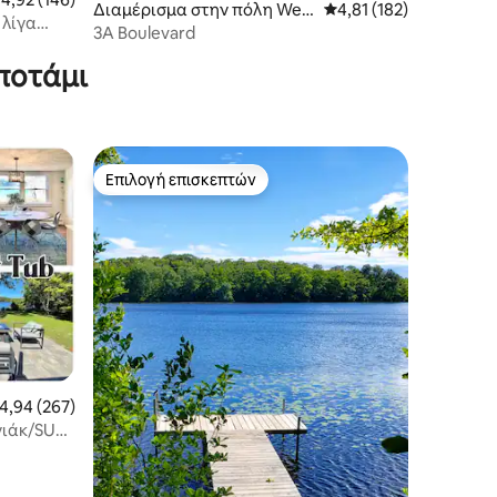
Διαμέρισμα στην πόλη Wellf
Μέση βαθμολογία: 4,81
4,81 (182)
 λίγα
leet
3A Boulevard
ποτάμι
Επιλογή επισκεπτών
Επιλογή επισκεπτών
έση βαθμολογία: 4,94 στα 5, 267 κριτικές
4,94 (267)
ιάκ/SUP •
α