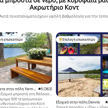
α μπροστά σε νερό, με κορυφαία βα
Ακρωτήριο Κοντ
Αυτά τα καταλύματα έχουν υψηλή βαθμολογία για την τοποθ
γή επισκεπτών
Επιλογή επισκεπτών
α επιλογή επισκεπτών
Κορυφαία επιλογή επισκεπτών
στα 5, 130 κριτικές
τα στην πόλη Yarmo
Μέση βαθμολογία: 5 στα 5, 363 κριτικές
5 (363)
εξοχικό μπροστά στη θάλασσα
άκ και 2 SUP
σμημα 500 τετραγωνικών
Εξοχικό στην πόλη Dennis
Μ
Τοπική παραλία + τζάκι + τζακ