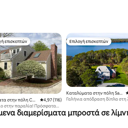
γή επισκεπτών
Επιλογή επισκεπτών
α επιλογή επισκεπτών
Επιλογή επισκεπτών
5 στα 5, 8 κριτικές
Καταλύματα στην πόλη San
Μ
dwich
Γαλήνια απόδραση δίπλα στη 
τα στην πόλη Cha
Μέση βαθμολογία: 4,97 στα 5, 116 κριτικές
4,97 (116)
Cape Cod
ιο στην παραλία! Πρόσφατα
μενα διαμερίσματα μπροστά σε λίμν
σμένο.