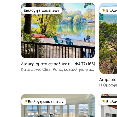
Επιλογή επισκεπτών
Επιλο
Επιλογή επισκεπτών
Κορυφαί
Διαμερίσματα σε πολυκατο
Μέση βαθμολογία: 4,77 
4,77 (166)
ικία στην πόλη Πλύμουθ
Καταφύγιο Clear Pond, κατάλληλο για
κατοικίδια
Διαμερίσ
ικία στην
Η Ομορφι
n
Επιλογή επισκεπτών
Επιλο
Κορυφαία επιλογή επισκεπτών
Κορυφαί