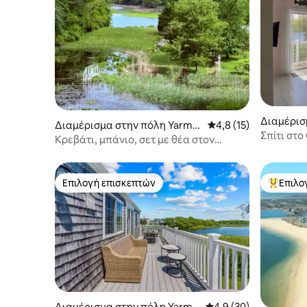
Διαμέρισ
Διαμέρισμα στην πόλη Yarmo
Μέση βαθμολογία: 4,8
4,8 (15)
amore Be
Σπίτι στο
uth
Κρεβάτι, μπάνιο, σετ με θέα στον
ωκεανό. Βεράντα. Σπα.
Επιλογή επισκεπτών
Επιλο
Επιλογή επισκεπτών
Κορυφαί
Διαμέρισμα στην πόλη Yarmo
Μέση βαθμολογία: 4,9
4,9 (30)