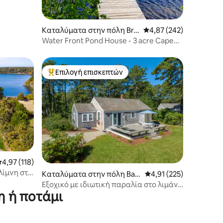
Καταλύματα στην πόλη Bre
Μέση βαθμολογία: 4,87 
4,87 (242)
wster
Water Front Pond House - 3 acre Cape
Cod Sanctuary
Επιλογή επισκεπτών
Κορυφαία επιλογή επισκεπτών
έση βαθμολογία: 4,97 στα 5, 118 κριτικές
4,97 (118)
λίμνη στο
Καταλύματα στην πόλη Bar
Μέση βαθμολογία: 4,91
4,91 (225)
nstable
Εξοχικό με ιδιωτική παραλία στο λιμάνι
η ή ποτάμι
του Hyannis