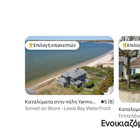
Επιλογή επισκεπτών
Επιλο
Κορυφαία επιλογή επισκεπτών
Κορυφαί
Καταλύματα στην πόλη Yarmout
Μέση βαθμολογία: 
5 (8)
h
Sunset on Shore - Lewis Bay Waterfront
Καταλύμα
tham
Γοητελόγ
Ενοικιαζό
ανακαινι