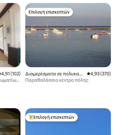
Επιλογή επισκεπτών
Επιλογή επισκεπτών
έση βαθμολογία: 4,91 στα 5, 102 κριτικές
4,91 (102)
Διαμερίσματα σε πολυκατο
Μέση βαθμολογία: 4,93 
4,93 (370)
ικία στην πόλη Provincetow
δωματίων
Παραθαλάσσιο κέντρο πόλης
n
τρωμα
Επιλογή επισκεπτών
Κορυφαία επιλογή επισκεπτών