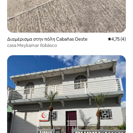
Διαμέρισμα στην πόλη Cabañas Oeste
Μέση βαθμολ
4,75 (4)
casa Meykamar Ilobásco