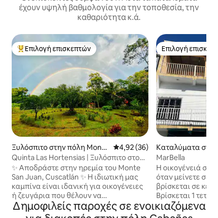
έχουν υψηλή βαθμολογία για την τοποθεσία, την
καθαριότητα κ.ά.
Επιλογή επισκεπτών
Επιλογή επισκεπ
Κορυφαία επιλογή επισκεπτών
Επιλογή επισκεπ
Ξυλόσπιτο στην πόλη Monte
Μέση βαθμολογία: 4,92 στα 5, 
4,92 (36)
Καταλύματα στην 
San Juan
o
Quinta Las Hortensias | Ξυλόσπιτο στο
MarBella
Cuscatlán
✨ Αποδράστε στην ηρεμία του Monte
Η οικογένειά σας 
San Juan, Cuscatlán ✨ Η ιδιωτική μας
όταν μείνετε σε 
καμπίνα είναι ιδανική για οικογένειες
βρίσκεται σε κεν
ή ζευγάρια που θέλουν να
Βρίσκεται 1 τετρ
Δημοφιλείς παροχές σε ενοικιαζόμενα
αποσυνδεθούν από τον θόρυβο και να
Parque Central, τη
απολαύσουν την αυθεντική φύση. 🌿
Miguel, εστιατόρι