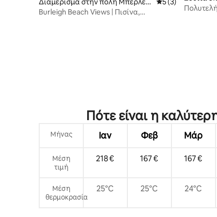
Διαμέρισμα στην πόλη Μπέρλεϊ
Μέση βαθμολογία: 
5 (3)
αϊάμι
Πολυτελή
Χεντς
Burleigh Beach Views | Πισίνα,
μπουτίκ•
γυμναστήριο και πάρκινγκ
παραλία
Πότε είναι η καλύτερη
Μήνας
Ιαν
Φεβ
Μάρ
218 €
167 €
167 €
Μέση
τιμή
25°C
25°C
24°C
Μέση
θερμοκρασία