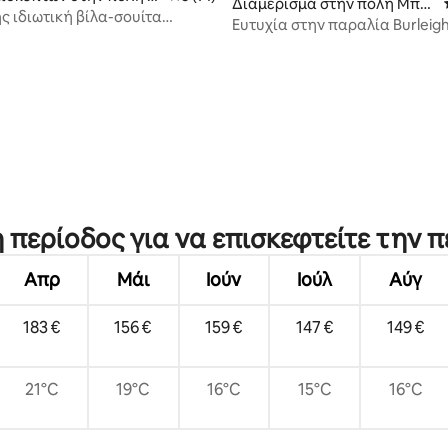
5 στα 5, 3 κριτικές
Διαμέρισμα στην πόλη Μπέ
ς ιδιωτική βίλα-σουίτα
ρλεϊ Χεντς
Ευτυχία στην παραλία Burleigh
Περπατήστε μέχρι την
Ανακαινισμένο παραθαλάσσι
καταφύγιο
 περίοδος για να επισκεφτείτε την 
Απρ
Μάι
Ιούν
Ιούλ
Αύγ
183 €
156 €
159 €
147 €
149 €
21°C
19°C
16°C
15°C
16°C