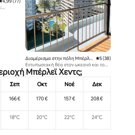
Μέση βαθμολογία: 4,99 στα 5, 77 κριτικές
4,99 (77)
:
ο
Διαμέρισμα στην πόλη Μπέρλεϊ
Μέση βαθμολογία: 
5 (38)
Χεντς
Εντυπωσιακή θέα στον ωκεανό και το
περιοχή Μπέρλεϊ Χεντς;
ακρωτήρι
Σεπ
Οκτ
Νοέ
Δεκ
166 €
170 €
157 €
208 €
18°C
20°C
22°C
24°C