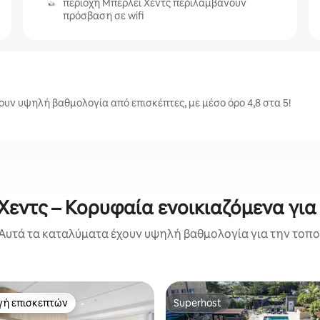
περιοχή Μπέρλεϊ Χεντς περιλαμβάνουν
πρόσβαση σε wifi
υν υψηλή βαθμολογία από επισκέπτες, με μέσο όρο 4,8 στα 5!
Χεντς – Κορυφαία ενοικιαζόμενα για
Αυτά τα καταλύματα έχουν υψηλή βαθμολογία για την τοποθ
γή επισκεπτών
Superhost
α επιλογή επισκεπτών
Superhost