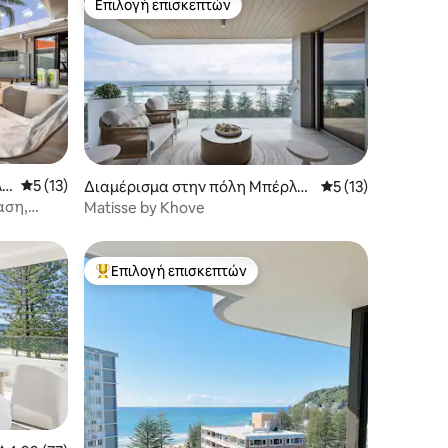
Επιλογή επισκεπτών
Επιλογή επισκεπτών
λε
Μέση βαθμολογία: 5 στα 5, 13 κριτικές
5 (13)
Διαμέρισμα στην πόλη Μπέρλεϊ
Μέση βαθμολογία: 
5 (13)
Χεντς
όαση,
Matisse by Khove
Επιλογή επισκεπτών
Κορυφαία επιλογή επισκεπτών