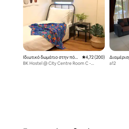
Ιδιωτικό δωμάτιο στην πόλ
Μέση βαθμολογία: 4,72 
4,72 (200)
Διαμέρισ
η Bandar Seri Begawan
Tanjong 
BK Hostel @ City Centre Room C -
a12
Μονόκλινο δωμάτιο