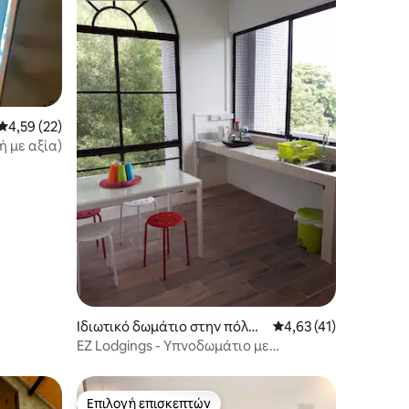
Μέση βαθμολογία: 4,59 στα 5, 22 κριτικές
4,59 (22)
 με αξία)
Ιδιωτικό δωμάτιο στην πόλη
Μέση βαθμολογία: 4,6
4,63 (41)
BN
EZ Lodgings - Υπνοδωμάτιο με
κρεβατιού queen size με μεγάλα
παράθυρα
Επιλογή επισκεπτών