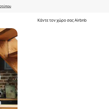
οτύπου
Κάντε τον χώρο σας Airbnb
α την εξερευνήσετε με την αφή ή να τη σύρετε με τα δάχτυλα.