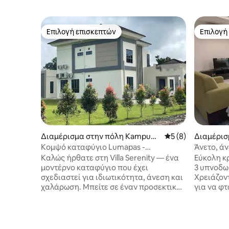
Επιλογή επισκεπτών
Επιλογή
Επιλογή επισκεπτών
Επιλογή
Διαμέρισμα στην πόλη Kampung
Μέση βαθμολογία: 
5 (8)
Διαμέρισ
Lumapas
ri Begaw
Κομψό καταφύγιο Lumapas -
Άνετο, άν
Ιδιωτικότητα, στυλ και άνεση
Καλώς ήρθατε στη Villa Serenity — ένα
Εύκολη κ
μοντέρνο καταφύγιο που έχει
3 υπνοδωμ
σχεδιαστεί για ιδιωτικότητα, άνεση και
Χρειάζοντ
χαλάρωση. Μπείτε σε έναν προσεκτικά
για να φτ
σχεδιασμένο χώρο με ζεστούς
Bunut, Co
εσωτερικούς χώρους και χαλαρωτική
κοντινά κατα
ατμόσφαιρα, ιδανικό για να
Jerudong 
χαλαρώσετε ή απλώς να απολαύσετε
αυτοκίνητ