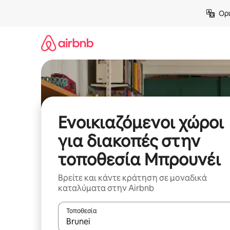
Μετάβαση
Ορι
στο
περιεχόμενο
Ενοικιαζόμενοι χώροι
για διακοπές στην
τοποθεσία Μπρουνέι
Βρείτε και κάντε κράτηση σε μοναδικά
καταλύματα στην Airbnb
Τοποθεσία
Όταν τα αποτελέσματα είναι διαθέσιμα, μπορείτ