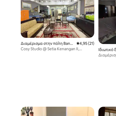
Διαμέρισμα στην πόλη Band
Μέση βαθμολογία: 4,95
4,95 (21)
ar Seri Begawan
Cosy Studio @ Setia Kenangan II,
Ιδιωτικό
Κιουλάπ
Bandar S
Διαμέρισ