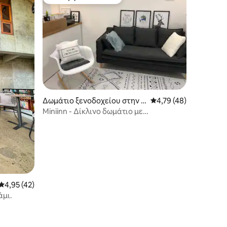
Επιλογή επισκεπτών
Δωμάτιο ξενοδοχείου στην π
Μέση βαθμολογία: 4,7
4,79 (48)
όλη Bandar Seri Begawan
Miniinn - Δίκλινο δωμάτιο με
κοινόχρηστο μπάνιο
Μέση βαθμολογία: 4,95 στα 5, 42 κριτικές
4,95 (42)
άμι.