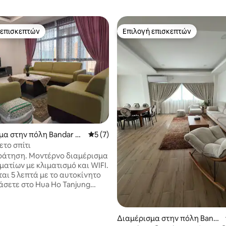
 επισκεπτών
Επιλογή επισκεπτών
 επισκεπτών
Επιλογή επισκεπτών
5 στα 5, 8 κριτικές
μα στην πόλη Bandar Se
Μέση βαθμολογία: 5 στα 5, 7 κριτικές
5 (7)
an
ετο σπίτι
ράτηση. Μοντέρνο διαμέρισμα
ατίων με κλιματισμό και WIFI.
αι 5 λεπτά με το αυτοκίνητο
άσετε στο Hua Ho Tanjung
ffee Bean & Tea Leaf και άλλα
στήματα. Το πάρκο
απέχει μόλις 10 λεπτά με το
Διαμέρισμα στην πόλη Band
ο. Εδώ θα βρείτε McDonald's