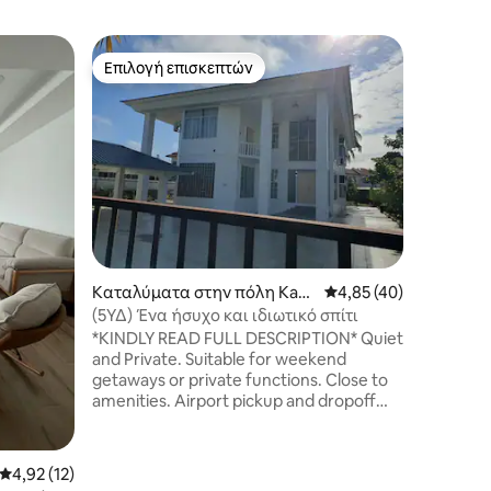
Διαμέρισ
Επιλογή επισκεπτών
Επιλογή
Επιλογή επισκεπτών
Επιλογή
Berangan
5 λεπτά
an
费 WiFi
★Δωρεάν WiFi ★Προ
Παραλαβ
Άλλα: • 
με καλώδ
τύπο C) 
Πλυντήρ
開水壺 • Φ
Κλιματισμός 空调 
διακοσμη
Καταλύματα στην πόλη Kam
Μέση βαθμολογία: 4,8
4,85 (40)
ευρύχωρο
pong Bebatik
κρεβάτια
(5ΥΔ) Ένα ήσυχο και ιδιωτικό σπίτι
και μοντ
*KINDLY READ FULL DESCRIPTION* Quiet
παράθυρ
and Private. Suitable for weekend
getaways or private functions. Close to
amenities. Airport pickup and dropoff
available. Please put in the correct
number of guests during booking so we
can prepare extra beds and toiletries as
Μέση βαθμολογία: 4,92 στα 5, 12 κριτικές
4,92 (12)
needed 😊 For events use, kindly put in