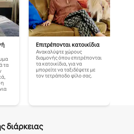
νή
Επιτρέπονται κατοικίδια
Ανακαλύψτε χώρους
διαμονής όπου επιτρέπονται
λυμα
τα κατοικίδια, για να
ά τα
μπορείτε να ταξιδέψετε με
ν
τον τετράποδο φίλο σας.
κά,
ρη
νια
ς διάρκειας