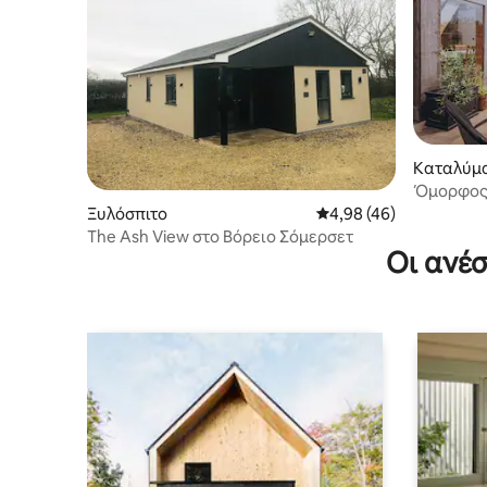
Καταλύμ
Όμορφος 
Μπρίστολ
Ξυλόσπιτο
Μέση βαθμολογία: 4,98
4,98 (46)
The Ash View στο Βόρειο Σόμερσετ
Οι ανέσ