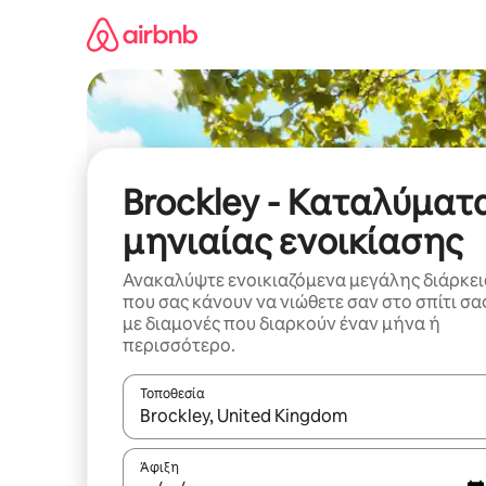
Μετάβαση
στο
περιεχόμενο
Brockley - Καταλύματ
μηνιαίας ενοικίασης
Ανακαλύψτε ενοικιαζόμενα μεγάλης διάρκει
που σας κάνουν να νιώθετε σαν στο σπίτι σα
με διαμονές που διαρκούν έναν μήνα ή
περισσότερο.
Τοποθεσία
Όταν τα αποτελέσματα είναι διαθέσιμα, μπορείτ
Άφιξη