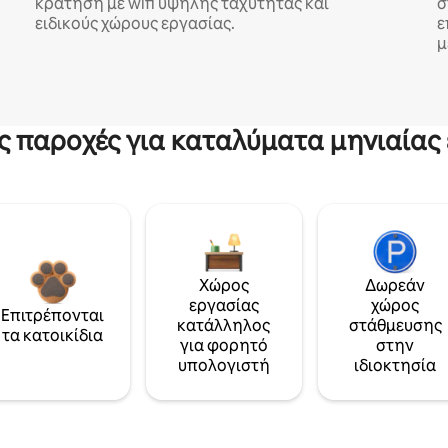
κράτηση με wifi υψηλής ταχύτητας και
σ
ειδικούς χώρους εργασίας.
ε
μ
ς παροχές για καταλύματα μηνιαίας 
Χώρος
Δωρεάν
εργασίας
χώρος
Επιτρέπονται
κατάλληλος
στάθμευσης
τα κατοικίδια
για φορητό
στην
υπολογιστή
ιδιοκτησία