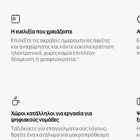
Η ευελιξία που χρειάζεστε
Α
Επιλέξτε τις ακριβείς ημερομηνίες άφιξης
Ε
και αναχώρησης και κάντε εύκολα κράτηση
μ
ηλεκτρονικά, χωρίς καμία επιπλέον
π
δέσμευση ή γραφειοκρατία.*
Χώροι κατάλληλοι για εργασία για
Ψ
ψηφιακούς νομάδες
ξ
Ταξιδεύετε για επαγγελματικούς λόγους;
Η
Βρείτε ένα κατάλυμα για μακροπρόθεσμη
κ