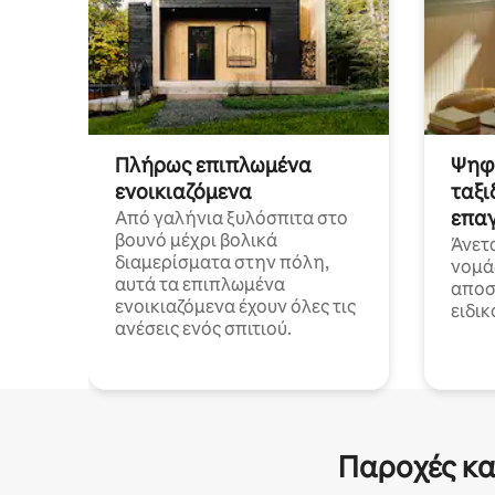
Πλήρως επιπλωμένα
Ψηφι
ενοικιαζόμενα
ταξι
επαγ
Από γαλήνια ξυλόσπιτα στο
βουνό μέχρι βολικά
Άνετ
διαμερίσματα στην πόλη,
νομά
αυτά τα επιπλωμένα
αποστ
ενοικιαζόμενα έχουν όλες τις
ειδικ
ανέσεις ενός σπιτιού.
Παροχές κα