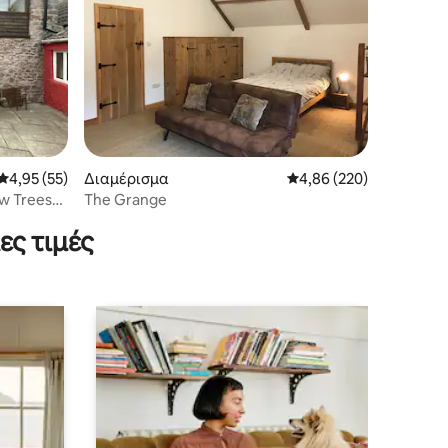
Μέση βαθμολογία: 4,95 στα 5, 55 κριτικές
4,95 (55)
Διαμέρισμα
Μέση βαθμολογία: 4,86 
4,86 (220)
w Trees
The Grange
ες τιμές