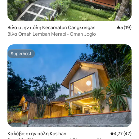
Βίλα στην πόλη Kecamatan Cangkringan
Μέση βαθμο
5 (19)
Βίλα Omah Lembah Merapi - Omah Joglo
Superhost
Superhost
Καλύβα στην πόλη Kasihan
Μέση βαθμολο
4,77 (47)