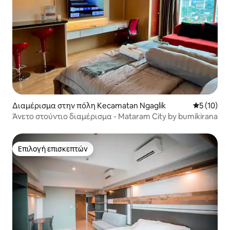
Διαμέρισμα στην πόλη Kecamatan Ngaglik
Μέση βαθμο
5 (10)
Άνετο στούντιο διαμέρισμα - Mataram City by bumikirana
Επιλογή επισκεπτών
Επιλογή επισκεπτών