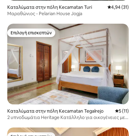
Καταλύματα στην πόλη Kecamatan Turi
Μέση βαθμολογ
4,94 (31)
Μαραθώνιος - Pelarian House Jogja
Επιλογή επισκεπτών
Επιλογή επισκεπτών
Καταλύματα στην πόλη Kecamatan Tegalrejo
Μέση βαθμ
5 (11)
2 υπνοδωμάτια Heritage Κατάλληλο για οικογένειες με
πισίνα Κέντρο Yogya