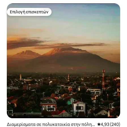
Επιλογή επισκεπτών
Επιλογή επισκεπτών
Διαμερίσματα σε πολυκατοικία στην πόλη
Μέση βαθμολογί
4,93 (240)