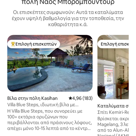
πόλη Ναός Μπορομπούντουρ
Οι επισκέπτες συμφωνούν: Αυτά τα καταλύματα
έχουν υψηλή βαθμολογία για την τοποθεσία, την
καθαριότητα κ.ά.
Επιλογή επισκεπτών
Επιλογή επισκεπ
Κορυφαία επιλογή επισκεπτών
Επιλογή επισκεπ
Βίλα στην πόλη Kasihan
Μέση βαθμολογία: 4,96 στα 5, 1
4,96 (183)
Villa Blue Steps, ιδιωτική βίλα με
Καταλύματα στην
εκπληκτική θέα
Η Villa Blue Steps, που συνορεύει με
atan Magelang Te
Σπίτι Kemiri-Rejo
100+ εκτάρια ορυζώνων που
Borobudur, Magel
Βρίσκεται ακριβώ
περιβάλλονται από πράσινους λόφους,
Magelang, 3 λεπτά
απέχει μόνο 10-15 λεπτά από το κέντρο
από το Alun-Alun 
της πόλης, σε μια περιοχή ιδανική για
Nasional (AKMIL),