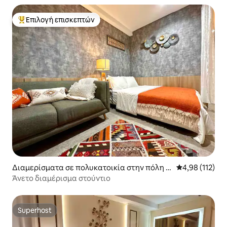
Επιλογή επισκεπτών
Κορυφαία επιλογή επισκεπτών
Διαμερίσματα σε πολυκατοικία στην πόλη K
Μέση βαθμολογ
4,98 (112)
ecamatan Ngaglik
Άνετο διαμέρισμα στούντιο
Superhost
Superhost