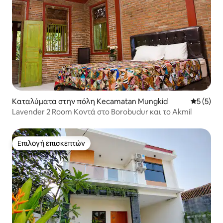
Καταλύματα στην πόλη Kecamatan Mungkid
Μέση βαθμ
5 (5)
Lavender 2 Room Κοντά στο Borobudur και το Akmil
Επιλογή επισκεπτών
Επιλογή επισκεπτών