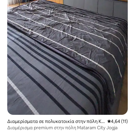
Διαμερίσματα σε πολυκατοικία στην πόλη Ke
Μέση βαθμολο
4,64 (11)
camatan Sleman
Διαμέρισμα premium στην πόλη Mataram City Jogja