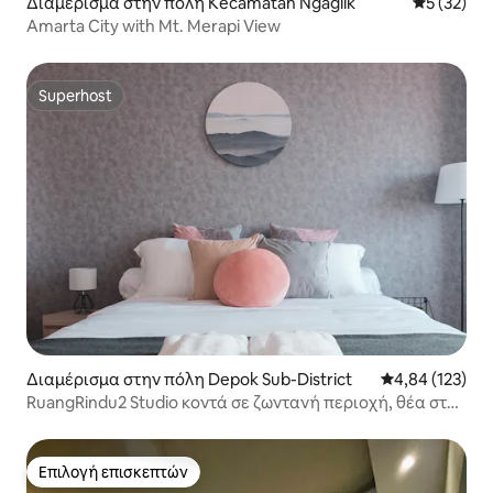
Διαμέρισμα στην πόλη Kecamatan Ngaglik
Μέση βαθμο
5 (32)
Amarta City with Mt. Merapi View
Superhost
Superhost
Διαμέρισμα στην πόλη Depok Sub-District
Μέση βαθμολογί
4,84 (123)
RuangRindu2 Studio κοντά σε ζωντανή περιοχή, θέα στο
βουνό
Επιλογή επισκεπτών
Επιλογή επισκεπτών