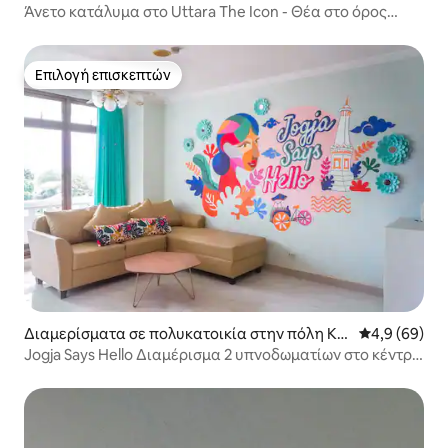
Depok, Sleman
Άνετο κατάλυμα στο Uttara The Icon - Θέα στο όρος
Μεραπί
Επιλογή επισκεπτών
Επιλογή επισκεπτών
Διαμερίσματα σε πολυκατοικία στην πόλη Ke
Μέση βαθμολο
4,9 (69)
camatan Depok
Jogja Says Hello Διαμέρισμα 2 υπνοδωματίων στο κέντρο
της Γιογκιακάρτα