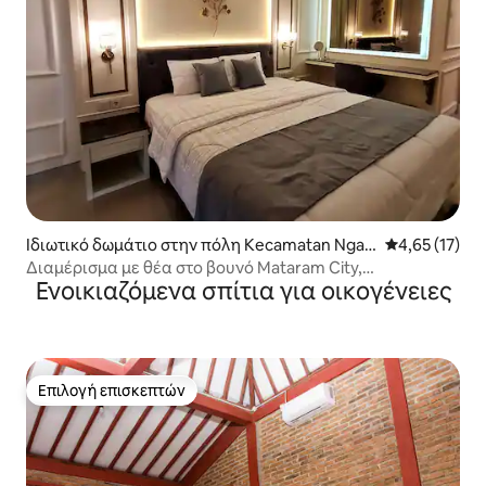
Ιδιωτικό δωμάτιο στην πόλη Kecamatan Ngag
Μέση βαθμολο
4,65 (17)
lik
Διαμέρισμα με θέα στο βουνό Mataram City,
Ενοικιαζόμενα σπίτια για οικογένειες
Γιογκιακάρτα
Επιλογή επισκεπτών
Επιλογή επισκεπτών