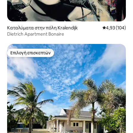
Καταλύματα στην πόλη Kralendijk
Μέση βαθμολογί
4,93 (104)
Dietrich Apartment Bonaire
Επιλογή επισκεπτών
Επιλογή επισκεπτών