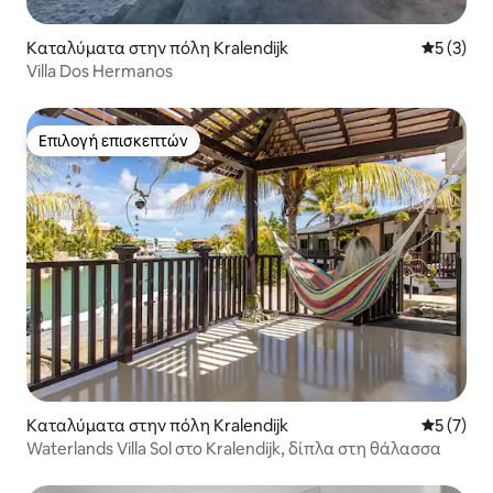
Καταλύματα στην πόλη Kralendijk
Μέση βαθμ
5 (3)
Villa Dos Hermanos
Επιλογή επισκεπτών
Επιλογή επισκεπτών
Καταλύματα στην πόλη Kralendijk
Μέση βαθμ
5 (7)
Waterlands Villa Sol στο Kralendijk, δίπλα στη θάλασσα