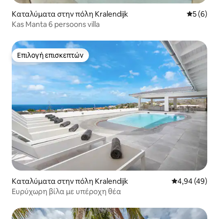
Καταλύματα στην πόλη Kralendijk
Μέση βαθμ
5 (6)
Kas Manta 6 persoons villa
Επιλογή επισκεπτών
Επιλογή επισκεπτών
Καταλύματα στην πόλη Kralendijk
Μέση βαθμολογ
4,94 (49)
Ευρύχωρη βίλα με υπέροχη θέα