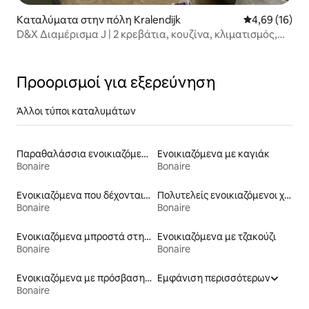
Καταλύματα στην πόλη Kralendijk
Μέση βαθμολογ
4,69 (16)
D&X Διαμέρισμα J | 2 κρεβάτια, κουζίνα, κλιματισμός,
WiFi, τηλεόραση
Προορισμοί για εξερεύνηση
Άλλοι τύποι καταλυμάτων
Παραθαλάσσια ενοικιαζόμενα
Ενοικιαζόμενα με καγιάκ
Bonaire
Bonaire
Ενοικιαζόμενα που δέχονται κατοικίδια
Πολυτελείς ενοικιαζόμενοι χώροι
Bonaire
Bonaire
Ενοικιαζόμενα μπροστά στη θάλασσα
Ενοικιαζόμενα με τζακούζι
Bonaire
Bonaire
Ενοικιαζόμενα με πρόσβαση σε παραλία
Εμφάνιση περισσότερων
Bonaire