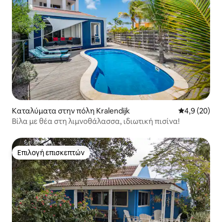
Καταλύματα στην πόλη Kralendijk
Μέση βαθμολο
4,9 (20)
Βίλα με θέα στη λιμνοθάλασσα, ιδιωτική πισίνα!
Επιλογή επισκεπτών
Επιλογή επισκεπτών