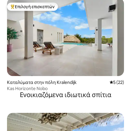
Επιλογή επισκεπτών
Κορυφαία επιλογή επισκεπτών
Καταλύματα στην πόλη Kralendijk
Μέση βαθμο
5 (22)
Kas Horizonte Nobo
Ενοικιαζόμενα ιδιωτικά σπίτια