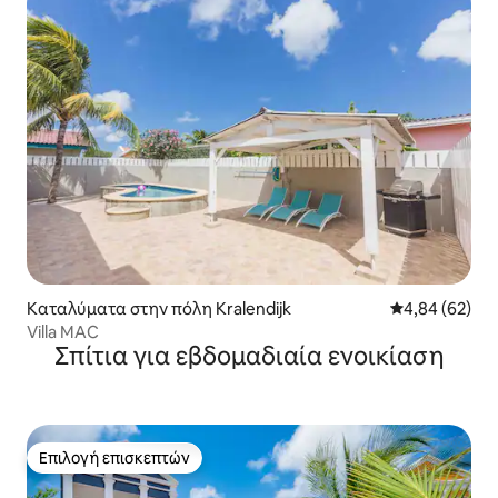
Καταλύματα στην πόλη Kralendijk
Μέση βαθμολογ
4,84 (62)
Villa MAC
Σπίτια για εβδομαδιαία ενοικίαση
Επιλογή επισκεπτών
Επιλογή επισκεπτών