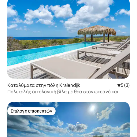
Καταλύματα στην πόλη Kralendijk
Μέση βαθμ
5 (3)
Πολυτελής οικολογική βίλα με θέα στον ωκεανό και
απόλυτη ιδιωτικότητα
Επιλογή επισκεπτών
Επιλογή επισκεπτών