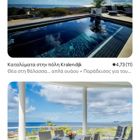
Καταλύματα στην πόλη Kralendijk
Μέση βαθμολο
4,73 (11)
Θέα στη θάλασσα… απλά ουάου + Παράδεισος για τους
δύτες!