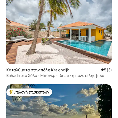
Καταλύματα στην πόλη Kralendijk
Μέση βαθμ
5 (3)
Bahada στο Σόλο - Μπονέρ - ιδιωτική πολυτελής βίλα
Επιλογή επισκεπτών
Κορυφαία επιλογή επισκεπτών