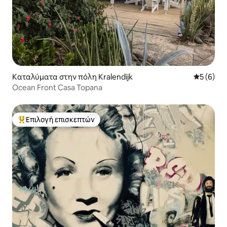
Καταλύματα στην πόλη Kralendijk
Μέση βαθμ
5 (6)
Ocean Front Casa Topana
Επιλογή επισκεπτών
Κορυφαία επιλογή επισκεπτών