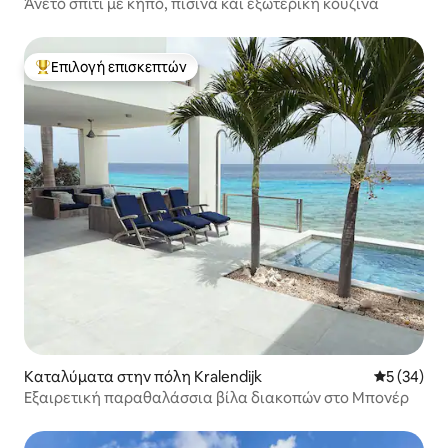
Άνετο σπίτι με κήπο, πισίνα και εξωτερική κουζίνα
Επιλογή επισκεπτών
Κορυφαία επιλογή επισκεπτών
Καταλύματα στην πόλη Kralendijk
Μέση βαθμο
5 (34)
Εξαιρετική παραθαλάσσια βίλα διακοπών στο Μπονέρ