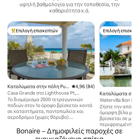
υψηλή βαθμολογία για την τοποθεσία, την
καθαριότητα κ.ά.
Επιλογή επισκεπτών
Επιλογή επισκεπ
Κορυφαία επιλογή επισκεπτών
Επιλογή επισκεπ
Καταλύματα στην πόλη Pun
Μέση βαθμολογία: 4,96 στα 5, 
4,96 (84)
t Vierkant
Casa Grande στο Lighthouse Pt,
Καταλύματα στην 
παραθαλάσσιος παράδεισος
endijk
Το διαμέρισμα 2500 τετραγωνικών
Watervilla Bon Bin
ποδιών στον 1ο όροφο βρίσκεται κοντά
και δύτες!
Ζήστε την απόλυτ
σε καταστήματα, παντοπωλεία και
όμορφη βίλα μας 
αεροδρόμιο (χωρίς θόρυβο).
βρίσκεται σε μια
Βρισκόμαστε σε ιδιωτικό ακίνητο
περιφραγμένη κο
μπροστά στον ωκεανό με πρόσβαση
Bonaire – Δημοφιλείς παροχές σε
στη δική σας ιδιω
στην παραλία. Θα έχετε ένα όμορφο
απολαύστε τον κ