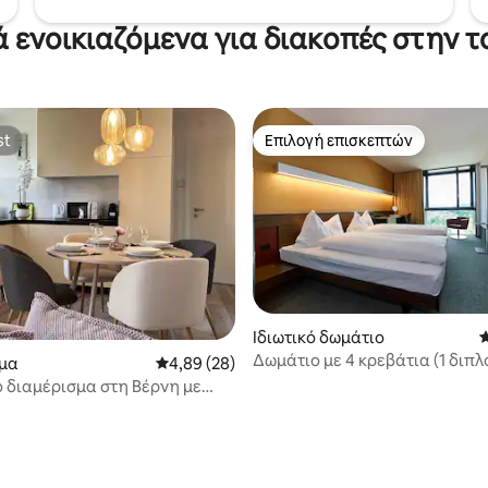
ά ενοικιαζόμενα για διακοπές στην 
st
Επιλογή επισκεπτών
st
Επιλογή επισκεπτών
Ιδιωτικό δωμάτιο
Μ
Δωμάτιο με 4 κρεβάτια (1 διπλ
μα
Μέση βαθμολογία: 4,89 στα 5, 28 κριτικές
4,89 (28)
+ 2 μονά κρεβάτια)
 διαμέρισμα στη Βέρνη με
θμευσης στον επάνω όροφο