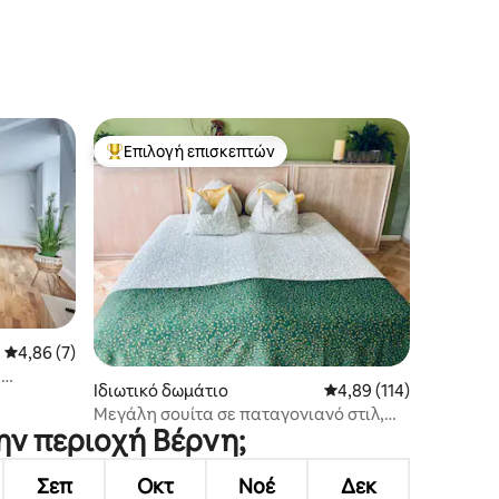
Επιλογή επισκεπτών
Κορυφαία επιλογή επισκεπτών
Μέση βαθμολογία: 4,86 στα 5, 7 κριτικές
4,86 (7)
,
Ιδιωτικό δωμάτιο
Μέση βαθμολογία: 4,89
4,89 (114)
Μεγάλη σουίτα σε παταγονιανό στιλ,
την περιοχή Βέρνη;
υδρομασάζ+μπαλκόνι+ηλεκτρονικό
σύστημα κλειδώματος πόρτας
Σεπ
Οκτ
Νοέ
Δεκ