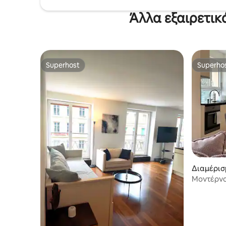
Άλλα εξαιρετικ
Superhost
Superho
Superhost
Superho
Διαμέρισ
Μοντέρνο
χώρο στά