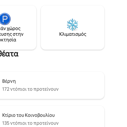
τις
σημαντικότερα αξιοθέατα, 1 λεπτό από
e
τα καταστήματα, διάφορα εστιατόρια
μπειρίες
και ολόκληρη τη νυχτερινή ζωή της
και άτομα
Βέρνης.. και ταυτόχρονα μόνο 5 λεπτά
ημέρες
από τον ποταμό Aare ή τον Βοτανικό
άν χώρος
περιμένουν
Κήπο της Βέρνης. Περιλαμβάνονται
ευσης στην
Κλιματισμός
νολικά
εισιτήρια για δωρεάν δημόσιες
οκτησία
συγκοινωνίες στη Βέρνη. Δεν υπάρχει
λάτε
ασανσέρ.
θέατα
Βέρνη
172 ντόπιοι το προτείνουν
Κτίριο του Κοινοβουλίου
135 ντόπιοι το προτείνουν