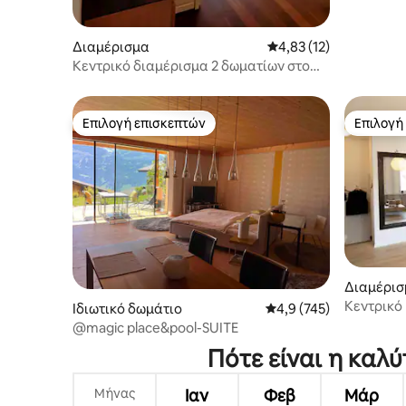
Διαμέρισμα
Μέση βαθμολογία: 4,83
4,83 (12)
Κεντρικό διαμέρισμα 2 δωματίων στο
κέντρο της πόλης
Επιλογή επισκεπτών
Επιλογή
Επιλογή επισκεπτών
Επιλογή
Διαμέρισ
Κεντρικό 
Ιδιωτικό δωμάτιο
Μέση βαθμολογία: 4,9 
4,9 (745)
δωματίο
@magic place&pool-SUITE
Πότε είναι η καλύ
Μήνας
Ιαν
Φεβ
Μάρ