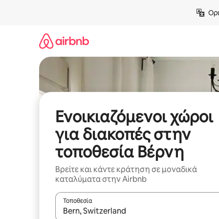
Μετάβαση
Ορι
στο
περιεχόμενο
Ενοικιαζόμενοι χώροι
για διακοπές στην
τοποθεσία Βέρνη
Βρείτε και κάντε κράτηση σε μοναδικά
καταλύματα στην Airbnb
Τοποθεσία
Όταν τα αποτελέσματα είναι διαθέσιμα, μπορείτ