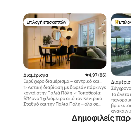
Επιλογή επισκεπτών
Επιλο
Επιλογή επισκεπτών
Κορυφαί
Διαμέρισμα
Μέση βαθμολογία: 4,97
4,97 (86)
Ευρύχωρο διαμέρισμα – κεντρικό και
Διαμέρισ
κοντά στην Παλιά Πόλη
✨ Αστική διαβίωση με δωρεάν πάρκινγκ
Σύγχρονο
κοντά στην Παλιά Πόλη ✓ Τοποθεσία:
στη λίμν
Το άνετο 
🐻Μόνο 1 χιλιόμετρο από τον Κεντρικό
πανοραμι
Σταθμό και την Παλιά Πόλη – όλα σε
βρίσκετα
κοντινή απόσταση με τα πόδια ✓
ανακαινι
Άπλετος χώρος: 🏠Διαμέρισμα 2
Δημοφιλείς παρο
Βρίσκεται
υπνοδωματίων και σαλόνι ✓ Φαγητό: 🍳
αποτελεί
Πλήρης κουζίνα με 🍽️πλυντήριο πιάτων
εκδρομές 