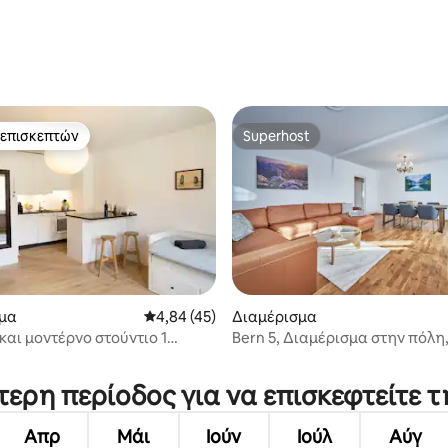
 στα 5, 12 κριτικές
 επισκεπτών
Superhost
 επισκεπτών
Superhost
μα
Μέση βαθμολογία: 4,84 στα 5, 45 κριτικές
4,84 (45)
Διαμέρισμα
και μοντέρνο στούντιο 1
Bern 5, Διαμέρισμα στην πόλη
στα 5, 745 κριτικές
υ
κεντρικό, μοντέρνο, ευρύχωρο
τερη περίοδος για να επισκεφτείτε 
Απρ
Μάι
Ιούν
Ιούλ
Αύγ