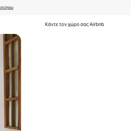
οτύπου
Κάντε τον χώρο σας Airbnb
α την εξερευνήσετε με την αφή ή να τη σύρετε με τα δάχτυλα.