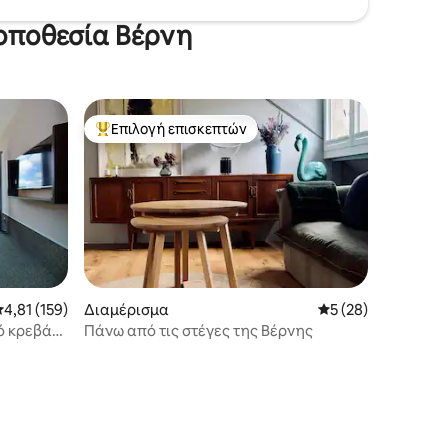
τοποθεσία Βέρνη
Επιλογή επισκεπτών
Κορυφαία επιλογή επισκεπτών
έση βαθμολογία: 4,81 στα 5, 159 κριτικές
4,81 (159)
Διαμέρισμα
Μέση βαθμολογία: 
5 (28)
ό κρεβάτι
Πάνω από τις στέγες της Βέρνης