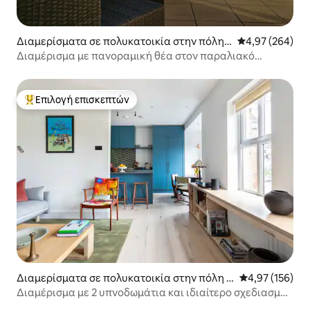
Διαμερίσματα σε πολυκατοικία στην πόλη
Μέση βαθμολογί
4,97 (264)
Causeway Coast and Glens
Διαμέρισμα με πανοραμική θέα στον παραλιακό
πεζόδρομο
Επιλογή επισκεπτών
Κορυφαία επιλογή επισκεπτών
Διαμερίσματα σε πολυκατοικία στην πόλη C
Μέση βαθμολογί
4,97 (156)
auseway Coast and Glens
Διαμέρισμα με 2 υπνοδωμάτια και ιδιαίτερο σχεδιασμό
στη Βόρεια Ακτή