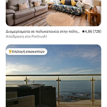
Διαμερίσματα σε πολυκατοικία στην πόλη
Μέση βαθμολογί
4,86 (728)
Portrush
Απόδραση στο Portrush!
Επιλογή επισκεπτών
Κορυφαία επιλογή επισκεπτών