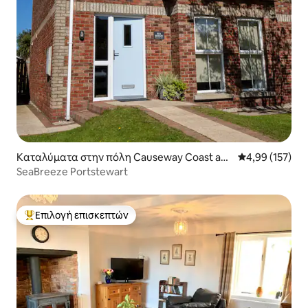
Καταλύματα στην πόλη Causeway Coast an
Μέση βαθμολογί
4,99 (157)
d Glens
SeaBreeze Portstewart
Επιλογή επισκεπτών
Κορυφαία επιλογή επισκεπτών