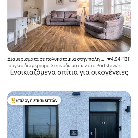
Διαμερίσματα σε πολυκατοικία στην πόλη C
Μέση βαθμολογ
4,94 (131)
auseway Coast and Glens
Ισόγειο διαμέρισμα 3 υπνοδωματίων στο Portstewart
Ενοικιαζόμενα σπίτια για οικογένειες
Επιλογή επισκεπτών
Κορυφαία επιλογή επισκεπτών