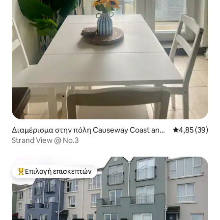
Διαμέρισμα στην πόλη Causeway Coast and
Μέση βαθμολογ
4,85 (39)
Glens
Strand View @ No.3
Επιλογή επισκεπτών
Κορυφαία επιλογή επισκεπτών