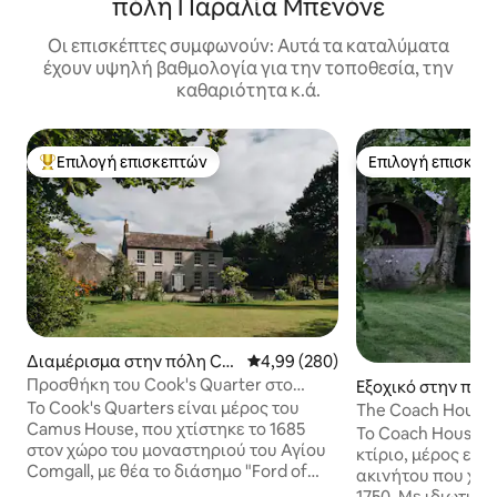
πόλη Παραλία Μπενόνε
Οι επισκέπτες συμφωνούν: Αυτά τα καταλύματα
έχουν υψηλή βαθμολογία για την τοποθεσία, την
καθαριότητα κ.ά.
Επιλογή επισκεπτών
Επιλογή επισκεπ
Κορυφαία επιλογή επισκεπτών
Επιλογή επισκεπ
Διαμέρισμα στην πόλη Col
Μέση βαθμολογία: 4,99 στα 5, 2
4,99 (280)
eraine
Προσθήκη του Cook's Quarter στο
Εξοχικό στην πόλ
γοητευτικό σπίτι του Καμύ
ay Coast and Glen
Το Cook's Quarters είναι μέρος του
The Coach House
Camus House, που χτίστηκε το 1685
Το Coach House, ε
στον χώρο του μοναστηριού του Αγίου
κτίριο, μέρος εν
Comgall, με θέα το διάσημο "Ford of
ακινήτου που χτί
Camus" στον ποταμό Bann. Η περιοχή
1750. Με ιδιωτικό