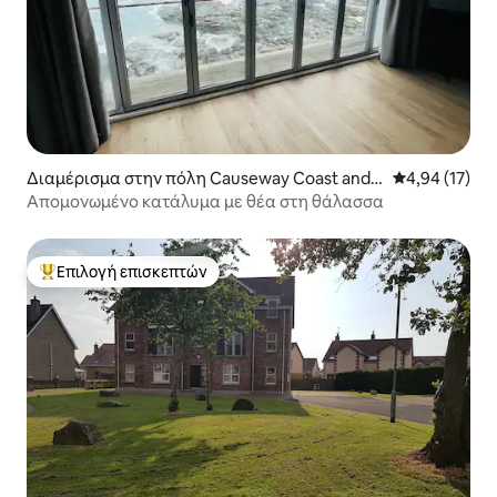
Διαμέρισμα στην πόλη Causeway Coast and
Μέση βαθμολογ
4,94 (17)
Glens
Απομονωμένο κατάλυμα με θέα στη θάλασσα
Επιλογή επισκεπτών
Κορυφαία επιλογή επισκεπτών