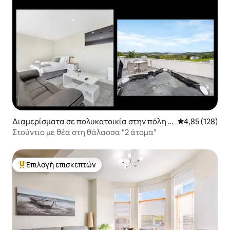
Διαμερίσματα σε πολυκατοικία στην πόλη B
Μέση βαθμολογί
4,85 (128)
urnfoot
Στούντιο με θέα στη θάλασσα "2 άτομα"
Επιλογή επισκεπτών
Κορυφαία επιλογή επισκεπτών