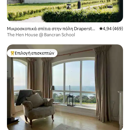
Μικροσκοπικά σπίτια στην πόλη Drapersto
Μέση βαθμολογί
4,94 (469)
wn
The Hen House @ Bancran School
Επιλογή επισκεπτών
Κορυφαία επιλογή επισκεπτών