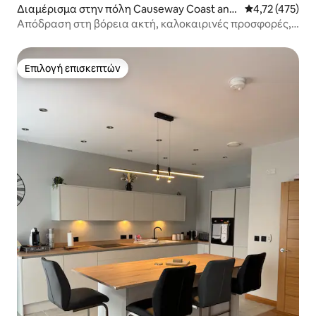
Διαμέρισμα στην πόλη Causeway Coast and
Μέση βαθμολογ
4,72 (475)
Glens
Απόδραση στη βόρεια ακτή, καλοκαιρινές προσφορές,
κάντε κράτηση νωρίς
Επιλογή επισκεπτών
Επιλογή επισκεπτών