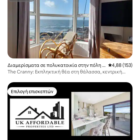
Superhost
Διαμερίσματα σε πολυκατοικία στην πόλη P
Μέση βαθμολογί
4,88 (153)
ortstewart
The Cranny: Εκπληκτική θέα στη θάλασσα, κεντρική
τοποθεσία
Επιλογή επισκεπτών
Επιλογή επισκεπτών