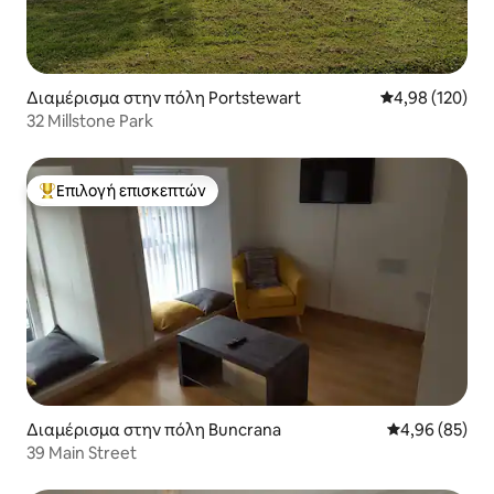
Διαμέρισμα στην πόλη Portstewart
Μέση βαθμολογί
4,98 (120)
32 Millstone Park
Επιλογή επισκεπτών
Κορυφαία επιλογή επισκεπτών
Διαμέρισμα στην πόλη Buncrana
Μέση βαθμολογ
4,96 (85)
39 Main Street