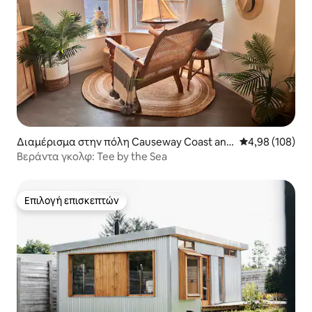
Διαμέρισμα στην πόλη Causeway Coast and
Μέση βαθμολογί
4,98 (108)
Glens
Βεράντα γκολφ: Tee by the Sea
Επιλογή επισκεπτών
Επιλογή επισκεπτών