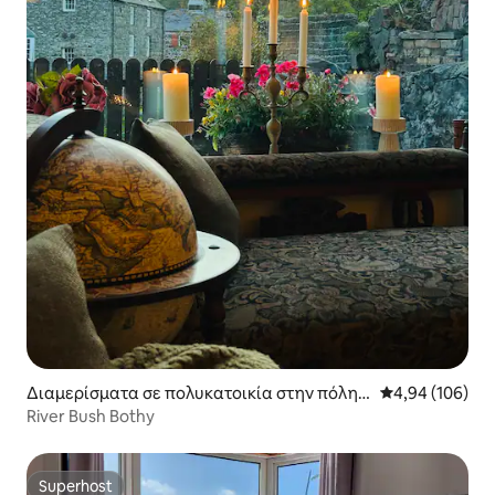
Διαμερίσματα σε πολυκατοικία στην πόλη
Μέση βαθμολογί
4,94 (106)
Causeway Coast and Glens
River Bush Bothy
Superhost