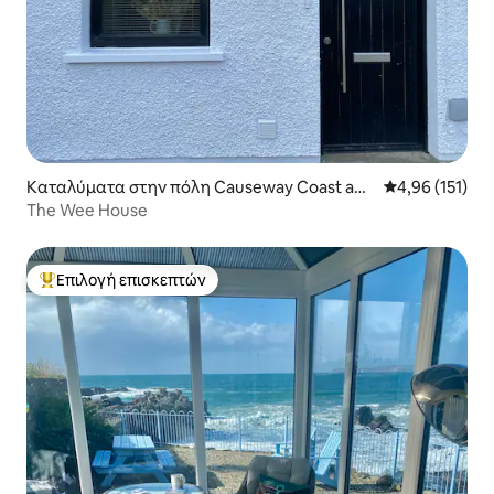
Καταλύματα στην πόλη Causeway Coast and
Μέση βαθμολογ
4,96 (151)
Glens
The Wee House
Επιλογή επισκεπτών
Κορυφαία επιλογή επισκεπτών