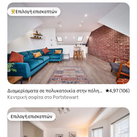
Επιλογή επισκεπτών
Κορυφαία επιλογή επισκεπτών
Διαμερίσματα σε πολυκατοικία στην πόλη P
Μέση βαθμολογί
4,97 (106)
ortstewart
Κεντρική σοφίτα στο Portstewart
Επιλογή επισκεπτών
Επιλογή επισκεπτών