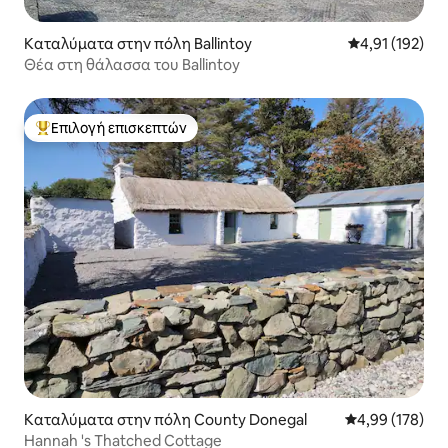
Καταλύματα στην πόλη Ballintoy
Μέση βαθμολογ
4,91 (192)
Θέα στη θάλασσα του Ballintoy
Επιλογή επισκεπτών
Κορυφαία επιλογή επισκεπτών
Καταλύματα στην πόλη County Donegal
Μέση βαθμολογί
4,99 (178)
Hannah 's Thatched Cottage