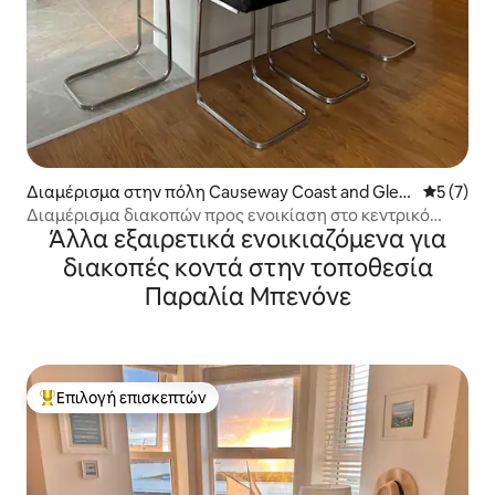
Διαμέρισμα στην πόλη Causeway Coast and Glen
Μέση βαθμ
5 (7)
s
Διαμέρισμα διακοπών προς ενοικίαση στο κεντρικό
Άλλα εξαιρετικά ενοικιαζόμενα για
Portrush
διακοπές κοντά στην τοποθεσία
Παραλία Μπενόνε
Επιλογή επισκεπτών
Κορυφαία επιλογή επισκεπτών