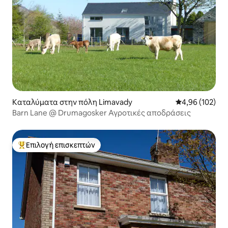
Καταλύματα στην πόλη Limavady
Μέση βαθμολογί
4,96 (102)
Barn Lane @ Drumagosker Αγροτικές αποδράσεις
Επιλογή επισκεπτών
Κορυφαία επιλογή επισκεπτών