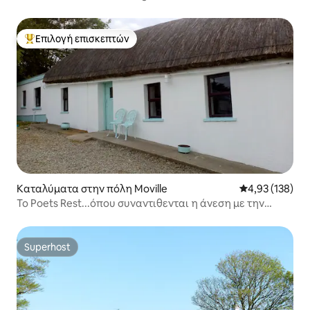
Επιλογή επισκεπτών
Κορυφαία επιλογή επισκεπτών
Καταλύματα στην πόλη Moville
Μέση βαθμολογί
4,93 (138)
Το Poets Rest...όπου συναντιθενται η άνεση με την
παράδοση.
Superhost
Superhost