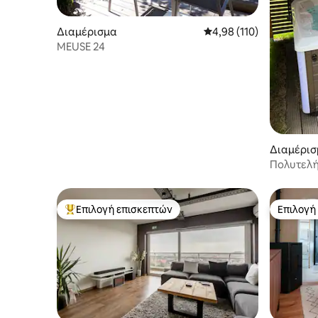
Διαμέρισμα
Μέση βαθμολογία: 4,98 
4,98 (110)
MEUSE 24
Διαμέρισ
Πολυτελή
(G.Lodge 
Επιλογή επισκεπτών
Επιλογή
Κορυφαία επιλογή επισκεπτών
Επιλογή