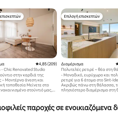
 επισκεπτών
Επιλογή επισκεπτών
 επισκεπτών
Επιλογή επισκεπτών
στα 5, 165 κριτικές
μα
Μέση βαθμολογία: 4,85 στα 5, 209 κριτικές
4,85 (209)
Διαμέρισμα
Μ
- Chic Renovated Studio
Πολυτελές ρετιρέ ~ θέα στη 
και στους αμμόλοφους
ούντιο στην καρδιά της
- Μοναδικό, ευρύχωρο και πο
 – Μοντέρνα άνεση και
ρετιρέ για 6 άτομα στο Sint-Ide
οποθεσία Μείνετε στο
Ακριβώς πάνω στη θάλασσα, τ
νακαινισμένο στούντιό μας,
πλησιέστερο διαμέρισμα στη 
ή τοποθεσία στο ιστορικό
- Όμορφη τοποθεσία με την ε
ης Αμβέρσας. Εξερευνήστε τη
στη βεράντα σαν να βρίσκεστε
κουλτούρα, τα εστιατόρια
αμμόλοφους. - Άμεση πρόσβα
μοφιλείς παροχές σε ενοικιαζόμενα 
ας κλάσης και τα διάσημα
παραλία και τους αμμόλοφους.
λίγα βήματα μακριά. Είτε
Επιπλωμένο με μεγάλη προσο