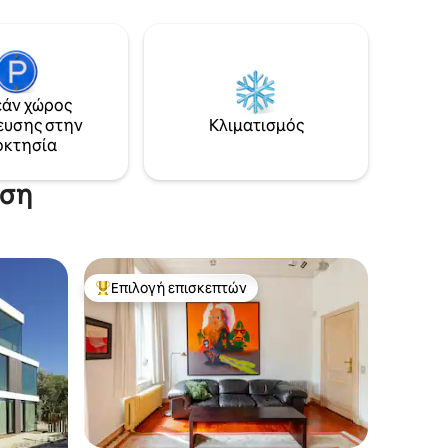
 υψηλής
διάσημο ξενοδοχείο Amigo, το
να
διαμέρισμά μας είναι η ιδανική βάση
ι τη
για να εξερευνήσετε τις Βρυξέλλες και
άν χώρος
μια άνετη φωλιά για να κάνετε ένα
στα
πραγματικό διάλειμμα και να
θμοί
άν χώρος
απολαύσετε αυτήν την υπέροχη πόλη.
ορείτε να
ευσης στην
Κλιματισμός
Η άφιξη θα γίνει αυτοπροσώπως και θα
σας κατά
οκτησία
χαρώ να σας βοηθήσω με οτιδήποτε και
να σας δώσω τις καλύτερες συμβουλές
και μέρη για να επισκεφτείτε :)
αση
Επιλογή επισκεπτών
Κορυφαία επιλογή επισκεπτών