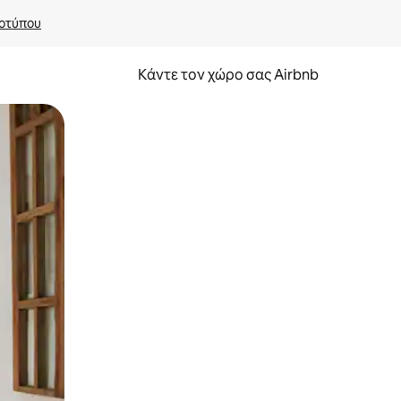
οτύπου
Κάντε τον χώρο σας Airbnb
α την εξερευνήσετε με την αφή ή να τη σύρετε με τα δάχτυλα.