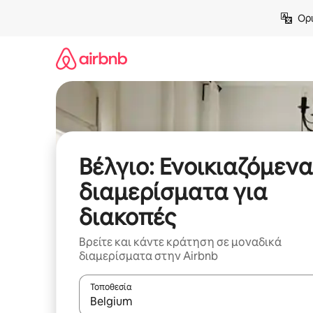
Μετάβαση
Ορι
στο
περιεχόμενο
Βέλγιο: Ενοικιαζόμενα
διαμερίσματα για
διακοπές
Βρείτε και κάντε κράτηση σε μοναδικά
διαμερίσματα στην Airbnb
Τοποθεσία
Όταν τα αποτελέσματα είναι διαθέσιμα, μπορείτ