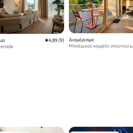
Διαμέρισμα
μα
Μέση βαθμολογία: 4,89 στα 5, 9 κριτικές
4,89 (9)
Μποέμικος κομψός στούντιο μ
erside
βεράντα με θέα στη λίμνη
 στα 5, 21 κριτικές