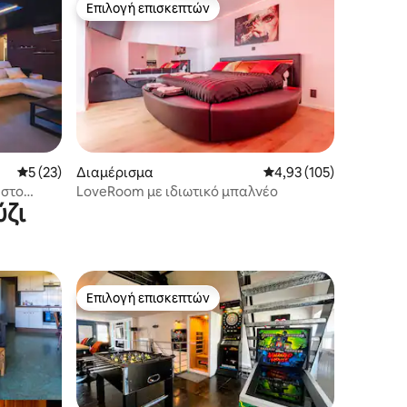
Επιλογή επισκεπτών
Επιλογή επισκεπτών
Μέση βαθμολογία: 5 στα 5, 23 κριτικές
5 (23)
Διαμέρισμα
Μέση βαθμολογία: 4,93
4,93 (105)
 στο
LoveRoom με ιδιωτικό μπαλνέο
ύζι
Επιλογή επισκεπτών
Επιλογή επισκεπτών