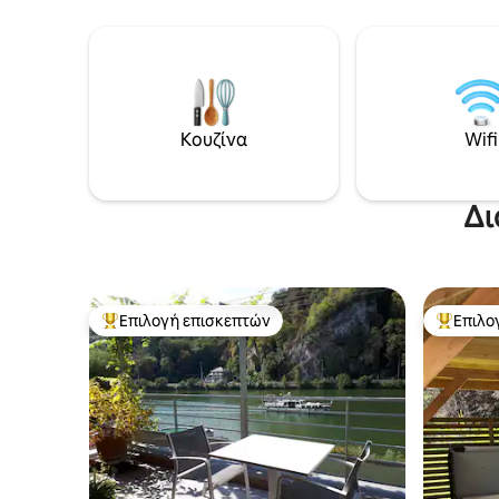
εργάζονται εξ αποστάσεως. Στις
πρόκειτα
παροχές που προτιμούν οι επισκέπτες
για αναψ
περιλαμβάνεται ιδιωτικό κλειστό
απόδραση
γκαράζ, Κλιματισμός σε κάθε δωμάτιο.
στυλ, άν
Ένα πολυτελές υπέρδιπλο κρεβάτι,
μετά από
Εξαιρετικά γρήγορο ίντερνετ με οπτικές
χαλαρώστ
ίνες – ιδανικό για εργασία, streaming
κομψό κατα
Κουζίνα
Wifi
και βιντεοκλήσεις. Συνεχίστε να
κράτηση 
διαβάζετε παρακάτω για περισσότερες
διαμονή 
πληροφορίες...
Δι
Επιλογή επισκεπτών
Επιλο
Κορυφαία επιλογή επισκεπτών
Κορυφαί