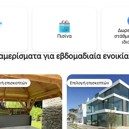
ι για επαγγελματικούς λόγους,
λεπτομέρεια και φινιρίσματα
υχή ή για μια ρομαντική
ποιότητας, ώστε να μπορείτε 
, απολαύστε τον συνδυασμό
απολαύσετε όλη την άνεση κα
εσης και ευκολίας. Χαλαρώστε
χαλάρωση. - Διατίθεται δωρε
 μια μέρα στα αξιοθέατα ή
στάθμευσης με 2 αυτοκίνητα 
ε με ένα ποτήρι κρασί στο
ιδιωτικά κουτιά γκαράζ. - Στα
Δωρε
φύγιο της πόλης σας. Κάντε
φόρτισης στα 500 μέτρα. - Μπ
Πισίνα
στάθμ
τώρα για μια αξέχαστη
πραγματοποιήσετε την άφιξή 
ιδι
στην Αμβέρσα!
την άφιξη.
αμερίσματα για εβδομαδιαία ενοικί
γή επισκεπτών
Επιλογή επισκεπτών
α επιλογή επισκεπτών
Επιλογή επισκεπτών