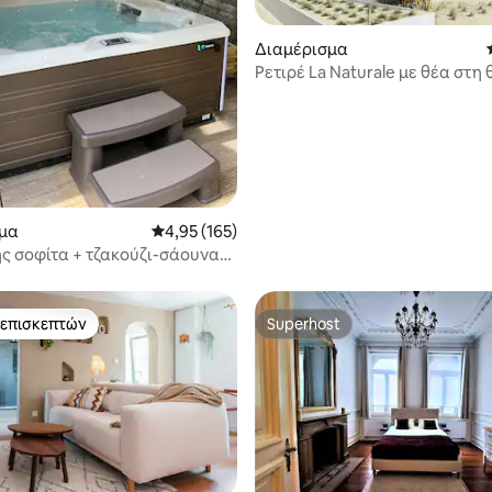
στα 5, 110 κριτικές
Διαμέρισμα
Ρετιρέ La Naturale με θέα στη
στο Zeebrugge
μα
Μέση βαθμολογία: 4,95 στα 5, 165 κριτικές
4,95 (165)
ς σοφίτα + τζακούζι-σάουνα
- Myosotis)
 επισκεπτών
Superhost
 επισκεπτών
Superhost