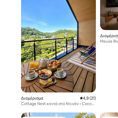
Διαμέρισ
Meuse Riv
Διαμέρισμα
Μέση βαθμολογία: 4,9
4,9 (21)
Cottage Nest κοντά στο Ντινάν • Cocon
& τζακούζι• EV