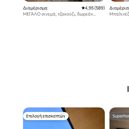
Διαμέρισμα
Μέση βαθμολογία: 4,95 
4,95 (589)
Διαμέρισ
ΜΕΓΆΛΟ σινεμά, τζακούζι, δωρεάν
Μπαλινέζ
πάρκινγκ, 6 λεπτά από την Αμβέρσα
γαλήνης
Επιλογή επισκεπτών
Superho
Επιλογή επισκεπτών
Superho