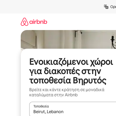
Μετάβαση
Ορι
στο
περιεχόμενο
Ενοικιαζόμενοι χώροι
για διακοπές στην
τοποθεσία Βηρυτός
Βρείτε και κάντε κράτηση σε μοναδικά
καταλύματα στην Airbnb
Τοποθεσία
Όταν τα αποτελέσματα είναι διαθέσιμα, μπορείτ