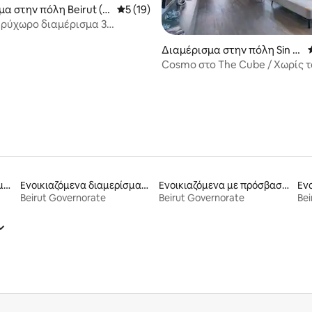
μα στην πόλη Beirut (M
Μέση βαθμολογία: 5 στα 5, 19 κριτικές
5 (19)
l)
ρύχωρο διαμέρισμα 3
 με 2 μπαλκόνια. Marmkhael
 στα 5, 19 κριτικές
Διαμέρισμα στην πόλη Sin El
Fil
Cosmo στο The Cube / Χωρίς το
Παραθαλάσσια ενοικιαζόμενα
Ενοικιαζόμενα διαμερίσματα
Ενοικιαζόμενα με πρόσβαση σε παραλία
Beirut Governorate
Beirut Governorate
Bei