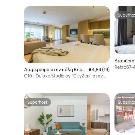
Superho
Superho
Διαμέρισ
Retro67-
Διαμέρισμα στην πόλη Βηρυ
Μέση βαθμολογία: 4,84
4,84 (19)
Gemayze 
τός
C10 - Deluxe Studio by "CityZen" στην
Ashrafieh
Superhost
Superho
Superhost
Superho