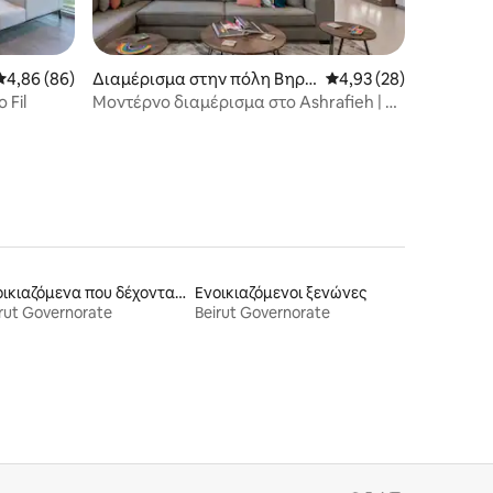
Μέση βαθμολογία: 4,86 στα 5, 86 κριτικές
4,86 (86)
Διαμέρισμα στην πόλη Βηρυ
Μέση βαθμολογία: 4,9
4,93 (28)
τός
 Fil
Μοντέρνο διαμέρισμα στο Ashrafieh | 24
ώρες Elec.
Ενοικιαζόμενα που δέχονται κατοικίδια
Ενοικιαζόμενοι ξενώνες
rut Governorate
Beirut Governorate