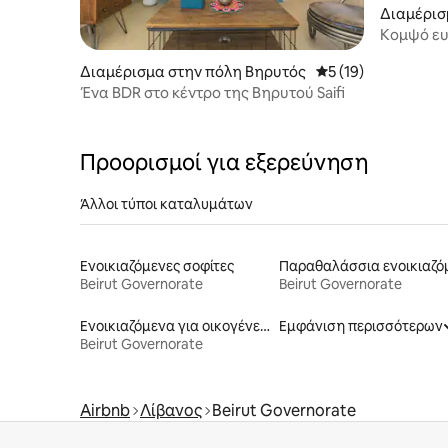
Διαμέρισ
ar Mikhae
Κομψό ευ
δωματίων
Διαμέρισμα στην πόλη Βηρυτός
Μέση βαθμολογία: 5
5 (19)
Ένα BDR στο κέντρο της Βηρυτού Saifi
Προορισμοί για εξερεύνηση
Άλλοι τύποι καταλυμάτων
Ενοικιαζόμενες σοφίτες
Beirut Governorate
Beirut Governorate
Ενοικιαζόμενα για οικογένειες
Εμφάνιση περισσότερων
Beirut Governorate
Airbnb
Λίβανος
Beirut Governorate