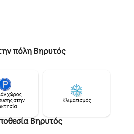
é, σας
ιδανική για να απολαύσετε τον πρωινό
τανού
σας καφέ. Αυτός ο φιλόξενος χώρος
ωής της
είναι ιδανικός για παρατεταμένες
διαμονές με φίλους ή συγγενείς.
Ανακαλύψτε την αστική πολυτέλεια σε
ένα ήσυχο περιβάλλον. Καλώς ήρθατε
στο σπίτι σας, μακριά από το σπίτι σας.
στην πόλη Βηρυτός
άν χώρος
ευσης στην
Κλιματισμός
οκτησία
οποθεσία Βηρυτός