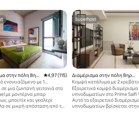
st
Superhost
st
Superhost
μα στην πόλη Βηρ
Μέση βαθμολογία: 4,97 στα 5, 115 κριτικές
4,97 (115)
Διαμέρισμα στην πόλη Βηρυτ
ός
ό ενοικιαζόμενο με 1
Κομψό κατάλυμα με 2 κρεβάτια 
ιο στο Mar Mikhael - 101
Village 2 -24/7 Ρεύμα
 σε μια ζωντανή γειτονιά στο
Εξαιρετικά κομψό διαμέρισμα
ael με μοντέρνα μπαρ
υπνοδωματίων στο Prime Saifi V
ων, μπουτίκ και γκαλερί
Αυτό το εξαιρετικό διαμέρισμ
όλα σε μικρή απόσταση από το
υπνοδωματίων βρίσκεται στην
 διαμέρισμα είναι μοντέρνο,
του Saifi Village, μιας από τις 
 άνετο σε ένα ασφαλές και
και περιζήτητες γειτονιές της
ίριο. Παραδώστε τα ψώνια σας
και προσφέρει έναν σπάνιο σ
στε μέχρι το Grab'n' Go πολύ
στιλ, άνεσης και εξαιρετικής
 μουσείο Sursok απέχει 15
τοποθεσίας. Απευθύνεται απ