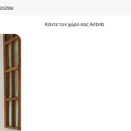
οτύπου
Κάντε τον χώρο σας Airbnb
α την εξερευνήσετε με την αφή ή να τη σύρετε με τα δάχτυλα.