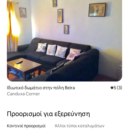
Ιδιωτικό δωμάτιο στην πόλη Beira
Μέση βαθμ
5 (3)
Canduxa Corner
Προορισμοί για εξερεύνηση
Κοντινοί προορισμοί
Άλλοι τύποι καταλυμάτων