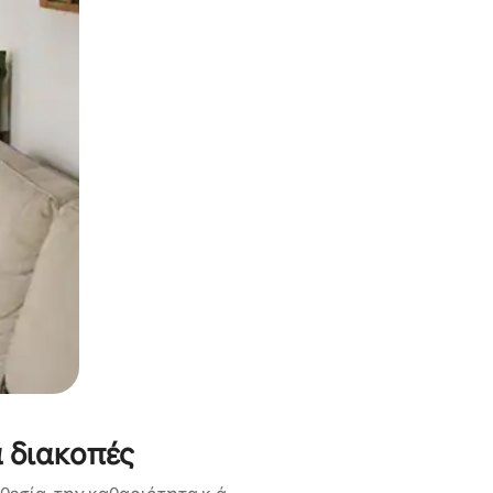
α την εξερευνήσετε με την αφή ή να τη σύρετε με τα δάχτυλα.
α διακοπές