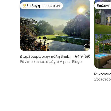
Επιλογή επισκεπτών
Επιλογή
Κορυφαία επιλογή επισκεπτών
Επιλογή
Διαμέρισμα στην πόλη Shelby
Μέση βαθμολογία: 4,9
4,9 (59)
ville
Ράντσο και καταφύγιο Alpaca Ridge
Μικροσκο
όλη Bell 
Στο ιστορ
Buckle~W