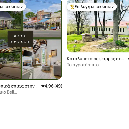
 επισκεπτών
Επιλογή επισκεπτών
 επισκεπτών
Κορυφαία επιλογή επισκεπτών
Καταλύματα σε φάρμες στη
ν πόλη Wartrace
Το αγροτόσπιτο
 στα 5, 59 κριτικές
πικά σπίτια στην π
Μέση βαθμολογία: 4,96 στα 5, 49 κριτικές
4,96 (49)
Buckle
ικό Bell
ebb~Τζακούζι~Τζάκι