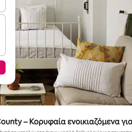
ε να πλοηγηθείτε στη σελίδα με τα κουμπιά πάνω και κάτω βέλους, ν
ounty – Κορυφαία ενοικιαζόμενα γι