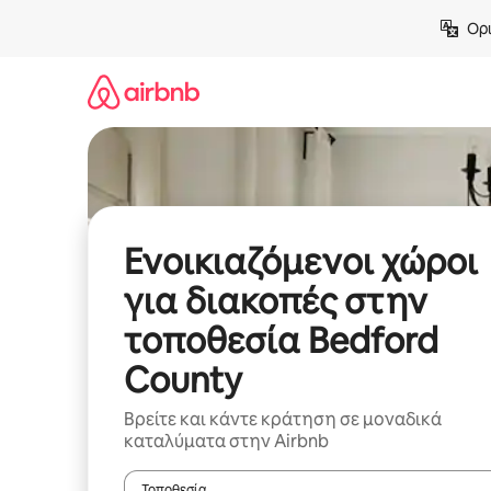
Μετάβαση
Ορι
στο
περιεχόμενο
Ενοικιαζόμενοι χώροι
για διακοπές στην
τοποθεσία Bedford
County
Βρείτε και κάντε κράτηση σε μοναδικά
καταλύματα στην Airbnb
Τοποθεσία