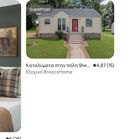
Superhost
Superhost
Καταλύματα στην πόλη Shel
Μέση βαθμολογία: 4,8
4,87 (15)
byville
Εξοχικό BreezeHome
v
Μέση βαθμολογία: 5 στα 5, 28 κριτικές
5 (28)