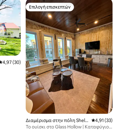
Επιλογή επισκεπτών
Επιλογή επισκεπτών
Μέση βαθμολογία: 4,97 στα 5, 30 κριτικές
4,97 (30)
Διαμέρισμα στην πόλη Shelb
Μέση βαθμολογία: 4,9
4,91 (33)
yville
Το ουίσκι στο Glass Hollow | Καταφύγιο
ουίσκι