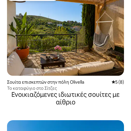
Σουίτα επισκεπτών στην πόλη Olivella
Μέση βαθμ
5 (8)
Το καταφύγιο στο Σίτζες
Ενοικιαζόμενες ιδιωτικές σουίτες με
αίθριο