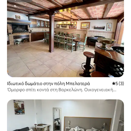
Superhost
Ιδιωτικό δωμάτιο στην πόλη Μπελατερά
Μέση βαθμ
5 (3)
Όμορφο σπίτι κοντά στη Βαρκελώνη. Οικογενειακή
Σουίτα