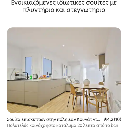
Ενοικιαζόμενες ιδιωτικές σουίτες με
πλυντήριο και στεγνωτήριο
Σουίτα επισκεπτών στην πόλη Σαν Κουγάτ ντε
Μέση βαθμολ
4,2 (10)
λ Βαγιές
Πολυτελές κοινόχρηστο κατάλυμα 20 λεπτά από το bcn