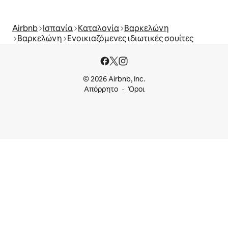
Airbnb
Ισπανία
Καταλονία
Βαρκελώνη
Βαρκελώνη
Ενοικιαζόμενες ιδιωτικές σουίτες
© 2026 Airbnb, Inc.
Απόρρητο
Όροι