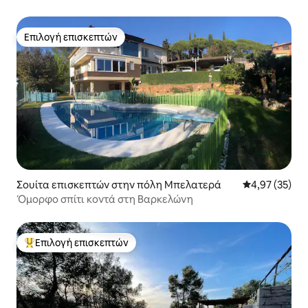
Επιλογή επισκεπτών
Επιλογή επισκεπτών
Σουίτα επισκεπτών στην πόλη Μπελατερά
Μέση βαθμολογ
4,97 (35)
Όμορφο σπίτι κοντά στη Βαρκελώνη
Επιλογή επισκεπτών
Κορυφαία επιλογή επισκεπτών