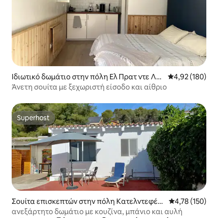
Ιδιωτικό δωμάτιο στην πόλη Ελ Πρατ ντε Λο
Μέση βαθμολογί
4,92 (180)
μπρεγκάτ
Άνετη σουίτα με ξεχωριστή είσοδο και αίθριο
Superhost
Superhost
Σουίτα επισκεπτών στην πόλη Κατελντεφέλ
Μέση βαθμολογί
4,78 (150)
ς
ανεξάρτητο δωμάτιο με κουζίνα, μπάνιο και αυλή