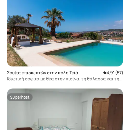
Σουίτα επισκεπτών στην πόλη Τεϊά
Μέση βαθμολο
4,91 (57)
Ιδιωτική σοφίτα με θέα στην πισίνα, τη θάλασσα και τη
Βαρκελώνη
Superhost
Superhost