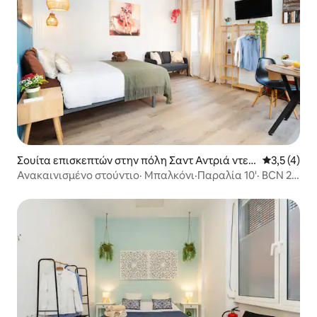
Σουίτα επισκεπτών στην πόλη Σαντ Αντριά ντε
Μέση βαθμο
3,5 (4)
Μπεσός
Ανακαινισμένο στούντιο· Μπαλκόνι·Παραλία 10'· BCN 25'
Τρένο