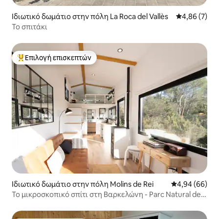
Ιδιωτικό δωμάτιο στην πόλη La Roca del Vallès
Μέση βαθμολο
4,86 (7)
Το σπιτάκι
Επιλογή επισκεπτών
Κορυφαία επιλογή επισκεπτών
Ιδιωτικό δωμάτιο στην πόλη Molins de Rei
Μέση βαθμολογ
4,94 (66)
Το μικροσκοπικό σπίτι στη Βαρκελώνη - Parc Natural de
Collserola