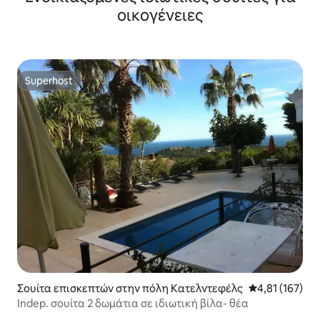
οικογένειες
Superhost
Superhost
Σουίτα επισκεπτών στην πόλη Κατελντεφέλς
Μέση βαθμολογ
4,81 (167)
Indep. σουίτα 2 δωμάτια σε ιδιωτική βίλα- θέα