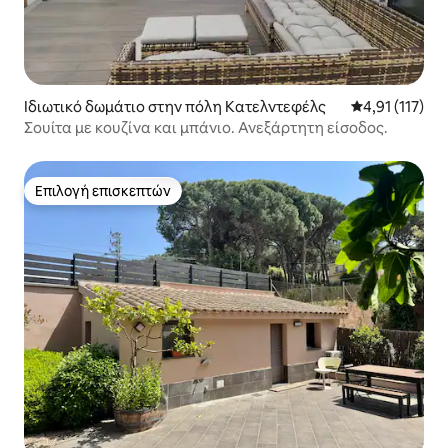
Ιδιωτικό δωμάτιο στην πόλη Κατελντεφέλς
Μέση βαθμολογ
4,91 (117)
Σουίτα με κουζίνα και μπάνιο. Ανεξάρτητη είσοδος.
Επιλογή επισκεπτών
Επιλογή επισκεπτών