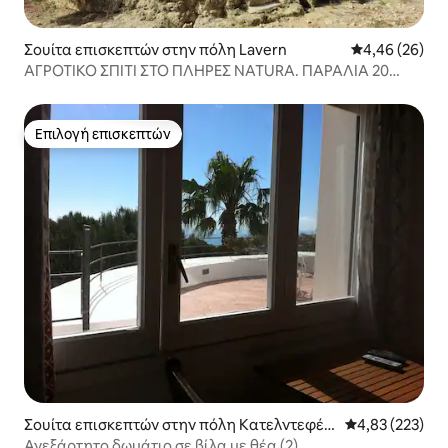
Σουίτα επισκεπτών στην πόλη Lavern
Μέση βαθμολογ
4,46 (26)
ΑΓΡΟΤΙΚΌ ΣΠΊΤΙ ΣΤΟ ΠΛΉΡΕΣ NATURA. ΠΑΡΑΛΊΑ 20
ΛΕΠΤΏΝ. BCN
Επιλογή επισκεπτών
Επιλογή επισκεπτών
Σουίτα επισκεπτών στην πόλη Κατελντεφέλ
Μέση βαθμολογί
4,83 (223)
ς
Ανεξάρτητο δωμάτιο σε βίλα με θέα (2)