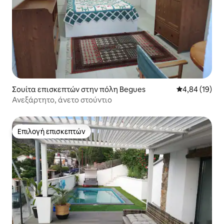
Σουίτα επισκεπτών στην πόλη Begues
Μέση βαθμολογ
4,84 (19)
Ανεξάρτητο, άνετο στούντιο
Επιλογή επισκεπτών
Επιλογή επισκεπτών