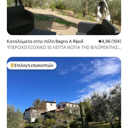
Καταλύματα στην πόλη Bagno A Ripoli
Μέση βαθμολογί
4,96 (104)
ΥΠΕΡΟΧΟ ΕΞΟΧΙΚΟ 10 ΛΕΠΤΑ ΝΟΤΙΑ ΤΗΣ ΦΛΩΡΕΝΤΙΑΣ
WIFI ΚΑΙ ΠΙΣΙΝΑ
Επιλογή επισκεπτών
Κορυφαία επιλογή επισκεπτών