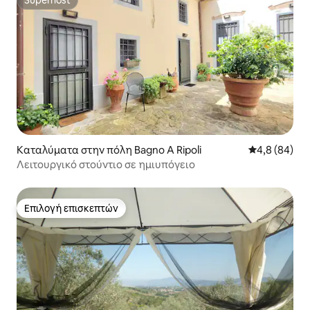
Superhost
Superhost
Καταλύματα στην πόλη Bagno A Ripoli
Μέση βαθμολο
4,8 (84)
Λειτουργικό στούντιο σε ημιυπόγειο
Επιλογή επισκεπτών
Επιλογή επισκεπτών