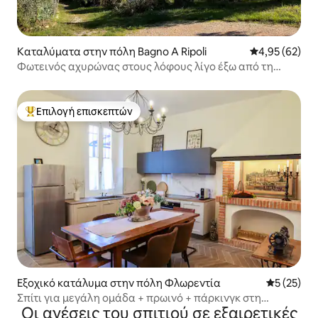
Καταλύματα στην πόλη Bagno A Ripoli
Μέση βαθμολογ
4,95 (62)
Φωτεινός αχυρώνας στους λόφους λίγο έξω από τη
Φλωρεντία
Επιλογή επισκεπτών
Κορυφαία επιλογή επισκεπτών
Εξοχικό κατάλυμα στην πόλη Φλωρεντία
Μέση βαθμο
5 (25)
Σπίτι για μεγάλη ομάδα + πρωινό + πάρκινγκ στη
Οι ανέσεις του σπιτιού σε εξαιρετικές
Φλωρεντία