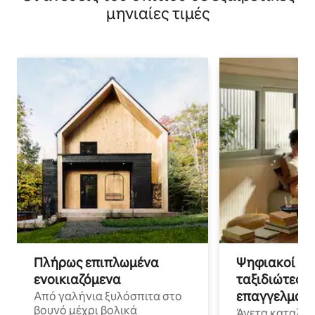
μηνιαίες τιμές
Πλήρως επιπλωμένα
Ψηφιακοί νο
ενοικιαζόμενα
ταξιδιώτες γ
επαγγελματι
Από γαλήνια ξυλόσπιτα στο
βουνό μέχρι βολικά
Άνετα καταλύμ