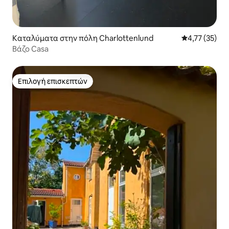
Καταλύματα στην πόλη Charlottenlund
Μέση βαθμολο
4,77 (35)
Βάζο Casa
Επιλογή επισκεπτών
Επιλογή επισκεπτών