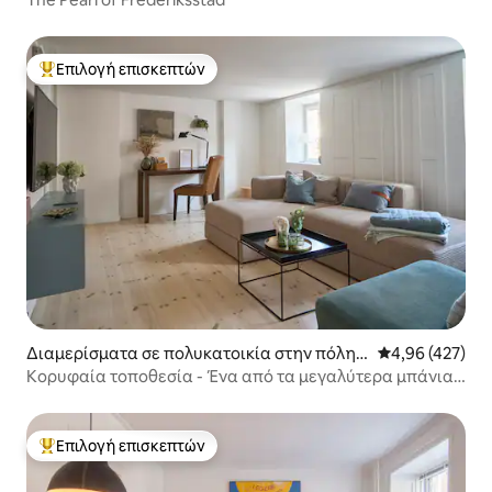
Επιλογή επισκεπτών
Κορυφαία επιλογή επισκεπτών
Διαμερίσματα σε πολυκατοικία στην πόλη
Μέση βαθμολογί
4,96 (427)
Κοπεγχάγη
Κορυφαία τοποθεσία - Ένα από τα μεγαλύτερα μπάνια
της Κοπεγχάγης
Επιλογή επισκεπτών
Κορυφαία επιλογή επισκεπτών