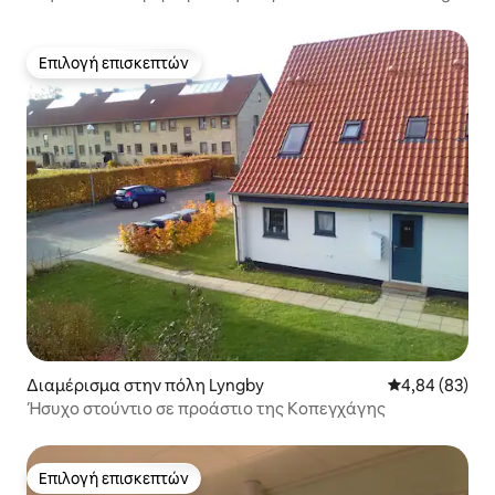
Επιλογή επισκεπτών
Επιλογή επισκεπτών
Διαμέρισμα στην πόλη Lyngby
Μέση βαθμολογ
4,84 (83)
Ήσυχο στούντιο σε προάστιο της Κοπεγχάγης
Επιλογή επισκεπτών
Επιλογή επισκεπτών