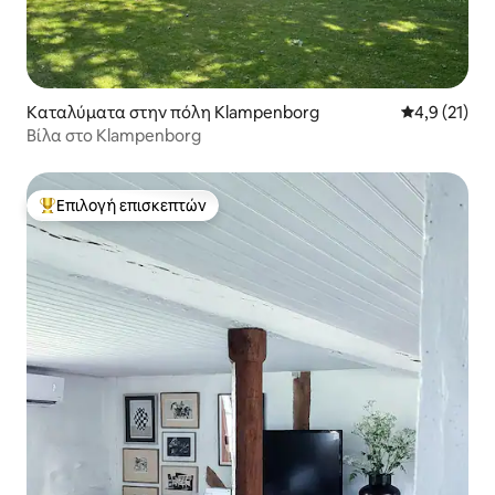
Καταλύματα στην πόλη Klampenborg
Μέση βαθμολ
4,9 (21)
Βίλα στο Klampenborg
Επιλογή επισκεπτών
Κορυφαία επιλογή επισκεπτών