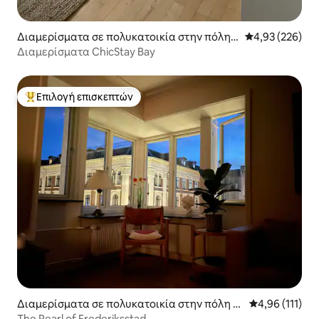
Διαμερίσματα σε πολυκατοικία στην πόλη
Μέση βαθμολογί
4,93 (226)
Κοπεγχάγη
Διαμερίσματα ChicStay Bay
Επιλογή επισκεπτών
Κορυφαία επιλογή επισκεπτών
Διαμερίσματα σε πολυκατοικία στην πόλη Κ
Μέση βαθμολογ
4,96 (111)
οπεγχάγη
The Pearl of Frederiksstad