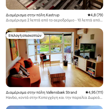
Διαμέρισμα στην πόλη Kastrup
Μέση βαθμολο
4,8 (79)
Διαμέρισμα 2 λεπτά από το αεροδρόμιο - 10 λεπτά από
την πόλη
Επιλογή επισκεπτών
Επιλογή επισκεπτών
Διαμέρισμα στην πόλη Vallensbæk Strand
Μέση βαθμολογ
4,95 (111)
Havbo, κοντά στην Κοπεγχάγη και την παραλία Δωρεάν
πάρκινγκ