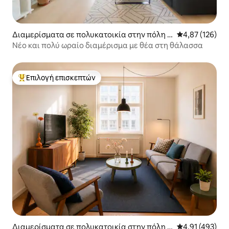
Διαμερίσματα σε πολυκατοικία στην πόλη K
Μέση βαθμολογί
4,87 (126)
øbenhavn SV
Νέο και πολύ ωραίο διαμέρισμα με θέα στη θάλασσα
Επιλογή επισκεπτών
Κορυφαία επιλογή επισκεπτών
Διαμερίσματα σε πολυκατοικία στην πόλη Κ
Μέση βαθμολογί
4,91 (493)