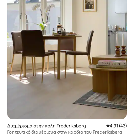
Διαμέρισμα στην πόλη Frederiksberg
Μέση βαθμολο
4,91 (43)
Γοητευτικό διαμέρισμα στην καρδιά του Frederiksberg