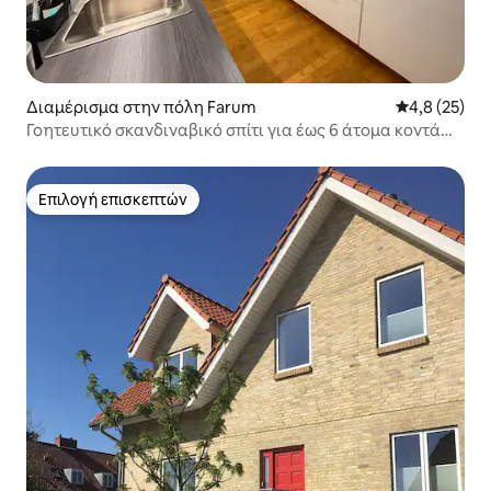
Διαμέρισμα στην πόλη Farum
Μέση βαθμολο
4,8 (25)
Γοητευτικό σκανδιναβικό σπίτι για έως 6 άτομα κοντά
στο CPH
Επιλογή επισκεπτών
Επιλογή επισκεπτών