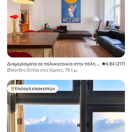
Διαμερίσματα σε πολυκατοικία στην πόλη Κ
Μέση βαθμολογί
4,84 (217)
οπεγχάγη
Østerbro δίπλα στις λίμνες, 75 τ.μ.
Επιλογή επισκεπτών
Κορυφαία επιλογή επισκεπτών