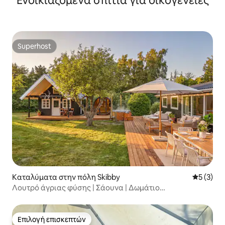
Ενοικιαζόμενα σπίτια για οικογένειες
Superhost
Superhost
Καταλύματα στην πόλη Skibby
Μέση βαθμ
5 (3)
Λουτρό άγριας φύσης | Σάουνα | Δωμάτιο
δραστηριοτήτων | Κινηματογράφος
Επιλογή επισκεπτών
Επιλογή επισκεπτών