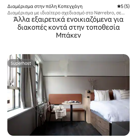
Διαμέρισμα στην πόλη Κοπεγχάγη
Μέση βαθμ
5 (5)
Διαμέρισμα με ιδιαίτερο σχεδιασμό στο Nørrebro, σε
Άλλα εξαιρετικά ενοικιαζόμενα για
δρόμο με εστιατόρια.
διακοπές κοντά στην τοποθεσία
Μπάκεν
Superhost
Superhost