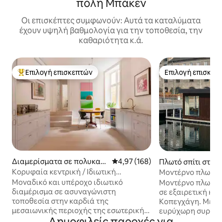
πόλη Μπάκεν
Οι επισκέπτες συμφωνούν: Αυτά τα καταλύματα
έχουν υψηλή βαθμολογία για την τοποθεσία, την
καθαριότητα κ.ά.
Επιλογή επισκεπτών
Επιλογή επισκεπ
Κορυφαία επιλογή επισκεπτών
Επιλογή επισκεπ
Διαμερίσματα σε πολυκατ
Μέση βαθμολογία: 4,97 στα 5, 1
4,97 (168)
Πλωτό σπίτι στην
οικία στην πόλη Κοπεγχάγ
εγχάγη
Κορυφαία κεντρική / Ιδιωτική
Μοντέρνο πλωτό σ
η
πολυτελής σουίτα / Γκαλερί τέχνης
· Εξαιρετική κεντ
Μοναδικό και υπέροχο ιδιωτικό
Μοντέρνο πλωτό σ
διαμέρισμα σε ασυναγώνιστη
σε εξαιρετική κε
τοποθεσία στην καρδιά της
Κοπεγχάγη. Μεγάλα παράθυρα και μια
μεσαιωνικής περιοχής της εσωτερικής
ευρύχωρη συρόμε
Δημοφιλείς παροχές για
Κοπεγχάγης. Το δικό σας "αρχοντικό"
απευθείας προς τ