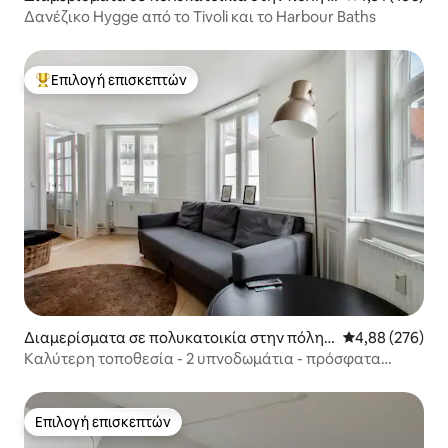
οπεγχάγη
Δανέζικο Hygge από το Tivoli και το Harbour Baths
Επιλογή επισκεπτών
Κορυφαία επιλογή επισκεπτών
Διαμερίσματα σε πολυκατοικία στην πόλη
Μέση βαθμολογί
4,88 (276)
Κοπεγχάγη
Καλύτερη τοποθεσία - 2 υπνοδωμάτια - πρόσφατα
ανακαινισμένο
Επιλογή επισκεπτών
Επιλογή επισκεπτών