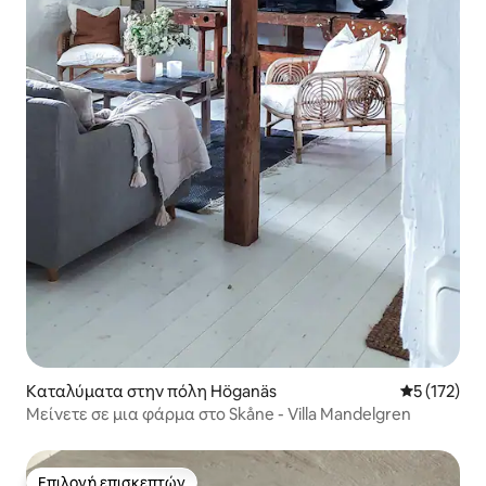
Καταλύματα στην πόλη Höganäs
Μέση βαθμο
5 (172)
Μείνετε σε μια φάρμα στο Skåne - Villa Mandelgren
Επιλογή επισκεπτών