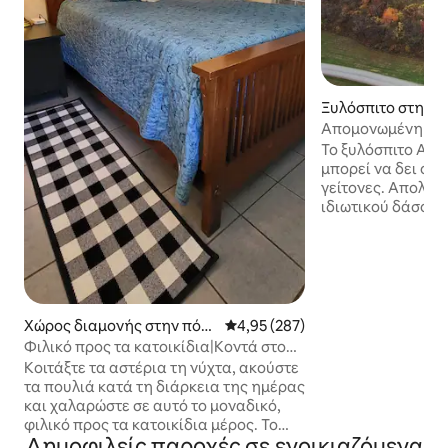
Ξυλόσπιτο στην π
ns
Απομονωμένη καμ
τζακούζι/υπέρδιπ
Το ξυλόσπιτο Ath
@OU&HockingHill
μπορεί να δει ούτ
γείτονες. Απολαύ
ιδιωτικού δάσους
περιβάλλουν το ξ
υπνοδωμάτιο με κρ
γραφικό υπνοδωμ
queen size στη σ
εξοπλισμένη κουζ
σε τζακούζι, μπρ
Χώρος διαμονής στην πόλ
Μέση βαθμολογία: 4,95 στα 5, 2
4,95 (287)
πίσω αυλή ή τζάκι. Μόνο 10 λεπτά
η Athens
Φιλικό προς τα κατοικίδια|Κοντά στο
μίλια από την π
Πανεπιστήμιο του Οχάιο|Πλύσιμο
Κοιτάξτε τα αστέρια τη νύχτα, ακούστε
Uptown/OU. Ο δρ
κατοικίδιων|OHWindy9
τα πουλιά κατά τη διάρκεια της ημέρας
συνδέεται με τον 
και χαλαρώστε σε αυτό το μοναδικό,
αυτοκινητόδρομο 
φιλικό προς τα κατοικίδια μέρος. Το
3 μίλια από την π
Δημοφιλείς παροχές σε ενοικιαζόμενα
Tired Beagle είναι μια επιχείρηση