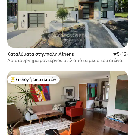
Καταλύματα στην πόλη Athens
Μέση βαθμο
5 (16)
Αριστούργημα μοντέρνου στιλ από τα μέσα του αιώνα
στο Πανεπιστήμιο του Οχάιο
Επιλογή επισκεπτών
Κορυφαία επιλογή επισκεπτών