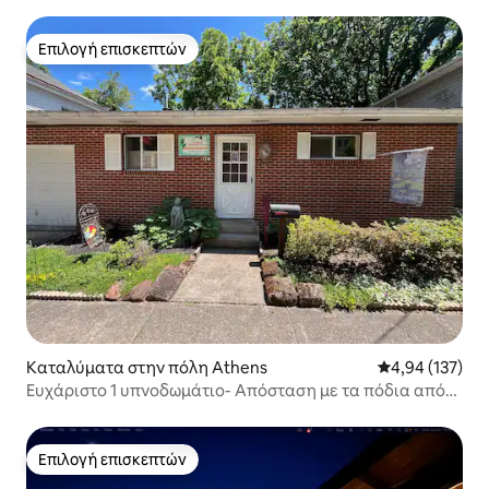
Επιλογή επισκεπτών
Επιλογή επισκεπτών
Καταλύματα στην πόλη Athens
Μέση βαθμολογί
4,94 (137)
Ευχάριστο 1 υπνοδωμάτιο- Απόσταση με τα πόδια από
την πανεπιστημιούπολη
Επιλογή επισκεπτών
Επιλογή επισκεπτών