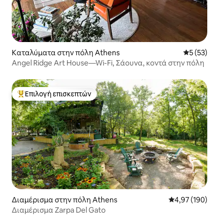
Καταλύματα στην πόλη Athens
Μέση βαθμο
5 (53)
Angel Ridge Art House—Wi-Fi, Σάουνα, κοντά στην πόλη
Επιλογή επισκεπτών
Κορυφαία επιλογή επισκεπτών
Διαμέρισμα στην πόλη Athens
Μέση βαθμολογί
4,97 (190)
Διαμέρισμα Zarpa Del Gato