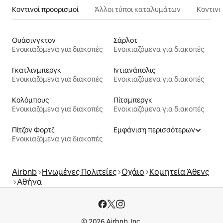
Κοντινοί προορισμοί
Άλλοι τύποι καταλυμάτων
Κοντινά
Ουάσινγκτον
Σάρλοτ
Ενοικιαζόμενα για διακοπές
Ενοικιαζόμενα για διακοπές
Γκατλινμπεργκ
Ιντιανάπολις
Ενοικιαζόμενα για διακοπές
Ενοικιαζόμενα για διακοπές
Κολόμπους
Πίτσμπεργκ
Ενοικιαζόμενα για διακοπές
Ενοικιαζόμενα για διακοπές
Πίτζον Φορτζ
Εμφάνιση περισσότερων
Ενοικιαζόμενα για διακοπές
Airbnb
Ηνωμένες Πολιτείες
Οχάιο
Κομητεία Άθενς
Αθήνα
© 2026 Airbnb, Inc.