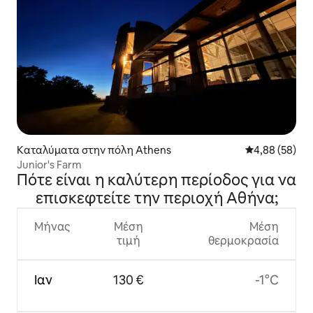
Καταλύματα στην πόλη Athens
Μέση βαθμολογ
4,88 (58)
Junior's Farm
Πότε είναι η καλύτερη περίοδος για να
επισκεφτείτε την περιοχή Αθήνα;
Μήνας
Μέση
Μέση
τιμή
θερμοκρασία
Ιαν
130 €
-1°C