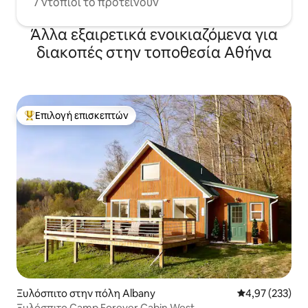
7 ντόπιοι το προτείνουν
Άλλα εξαιρετικά ενοικιαζόμενα για
διακοπές στην τοποθεσία Αθήνα
Επιλογή επισκεπτών
Κορυφαία επιλογή επισκεπτών
Ξυλόσπιτο στην πόλη Albany
Μέση βαθμολογί
4,97 (233)
Ξυλόσπιτο Camp Forever Cabin West