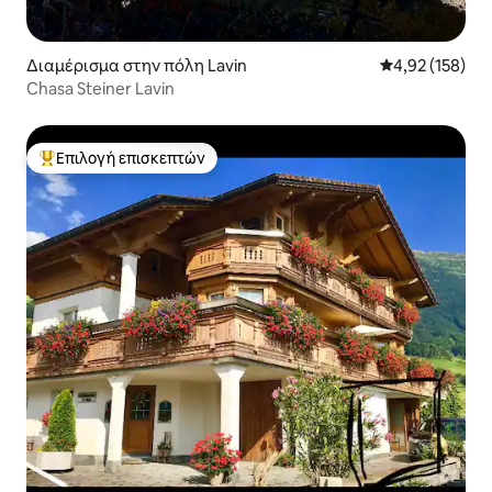
Διαμέρισμα στην πόλη Lavin
Μέση βαθμολογί
4,92 (158)
Chasa Steiner Lavin
Επιλογή επισκεπτών
Κορυφαία επιλογή επισκεπτών