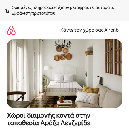
Μετάβαση
Ορισμένες πληροφορίες έχουν μεταφραστεί αυτόματα. 
στο
Εμφάνιση πρωτοτύπου
περιεχόμενο
Κάντε τον χώρο σας Airbnb
Χώροι διαμονής κοντά στην
τοποθεσία Αρόζα Λενζερίδε