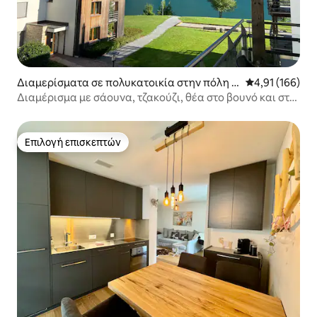
Διαμερίσματα σε πολυκατοικία στην πόλη U
Μέση βαθμολογί
4,91 (166)
nterterzen
Διαμέρισμα με σάουνα, τζακούζι, θέα στο βουνό και στη
λίμνη!
Επιλογή επισκεπτών
Επιλογή επισκεπτών