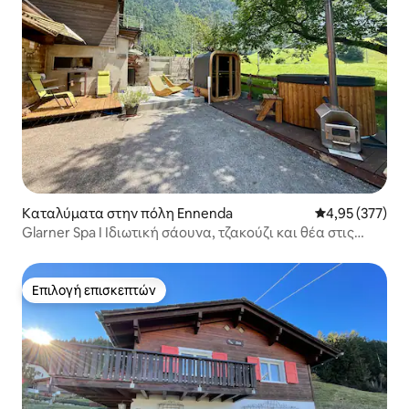
Καταλύματα στην πόλη Ennenda
Μέση βαθμολογί
4,95 (377)
Glarner Spa I Ιδιωτική σάουνα, τζακούζι και θέα στις
Άλπεις
Επιλογή επισκεπτών
Επιλογή επισκεπτών