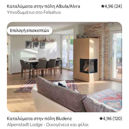
Καταλύματα στην πόλη Albula/Alvra
Μέση βαθμολογ
4,96 (24)
Υπνοδωμάτιο στο Felsahus
Επιλογή επισκεπτών
Επιλογή επισκεπτών
Καταλύματα στην πόλη Bludenz
Μέση βαθμολογί
4,96 (120)
Alpenstadt Lodge - Οικογένεια και φίλοι