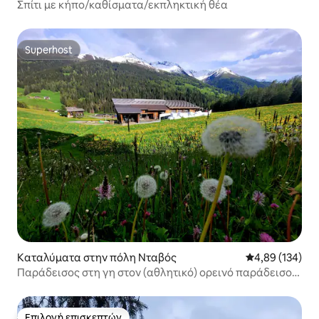
Σπίτι με κήπο/καθίσματα/εκπληκτική θέα
Superhost
Superhost
Καταλύματα στην πόλη Νταβός
Μέση βαθμολογί
4,89 (134)
Παράδεισος στη γη στον (αθλητικό) ορεινό παράδεισο
του Νταβός
Επιλογή επισκεπτών