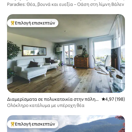
Unterterzen
Paradies: Θέα, βουνά και ευεξία – Οάση στη λίμνη Βάλεν
Επιλογή επισκεπτών
Κορυφαία επιλογή επισκεπτών
Διαμερίσματα σε πολυκατοικία στην πόλη T
Μέση βαθμολογί
4,97 (198)
riesenberg
Ολόκληρο κατάλυμα με υπέροχη θέα
Επιλογή επισκεπτών
Κορυφαία επιλογή επισκεπτών