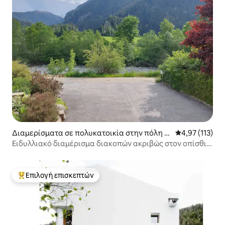
Διαμερίσματα σε πολυκατοικία στην πόλη A
Μέση βαθμολογ
4,97 (113)
ndeer
Ειδυλλιακό διαμέρισμα διακοπών ακριβώς στον οπίσθιο
Ρήνο
Επιλογή επισκεπτών
Κορυφαία επιλογή επισκεπτών