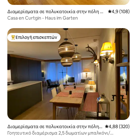
Διαμερίσματα σε πολυκατοικία στην πόλη D
Μέση βαθμολογ
4,9 (108)
omat/Ems
Casa en Curtgin - Haus im Garten
Επιλογή επισκεπτών
Κορυφαία επιλογή επισκεπτών
Διαμερίσματα σε πολυκατοικία στην πόλη F
Μέση βαθμολογί
4,88 (320)
lims
Γοητευτικό διαμέρισμα 2,5 δωματίων μπαλκόνι/