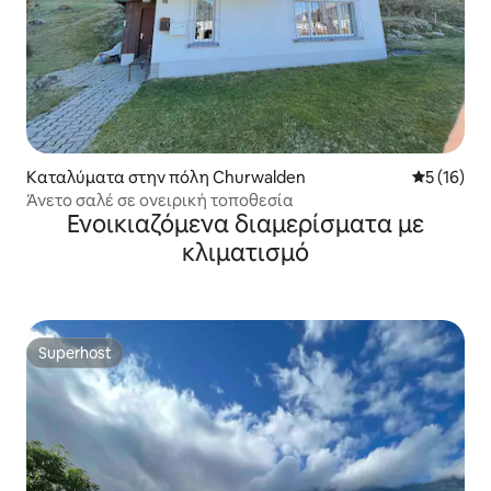
Καταλύματα στην πόλη Churwalden
Μέση βαθμο
5 (16)
Άνετο σαλέ σε ονειρική τοποθεσία
Ενοικιαζόμενα διαμερίσματα με
κλιματισμό
Superhost
Superhost