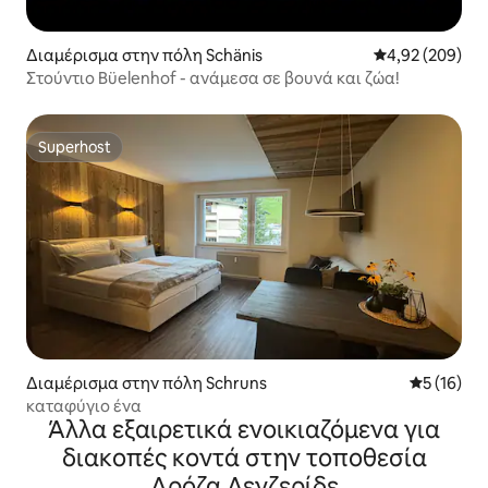
Διαμέρισμα στην πόλη Schänis
Μέση βαθμολογί
4,92 (209)
Στούντιο Büelenhof - ανάμεσα σε βουνά και ζώα!
Superhost
Superhost
Διαμέρισμα στην πόλη Schruns
Μέση βαθμο
5 (16)
καταφύγιο ένα
Άλλα εξαιρετικά ενοικιαζόμενα για
διακοπές κοντά στην τοποθεσία
Αρόζα Λενζερίδε