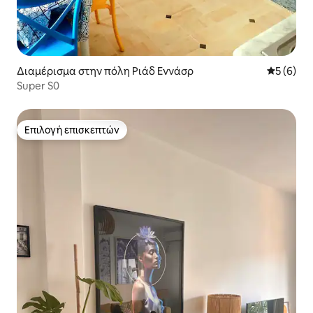
Διαμέρισμα στην πόλη Ριάδ Εννάσρ
Μέση βαθμ
5 (6)
Super S0
Επιλογή επισκεπτών
Επιλογή επισκεπτών