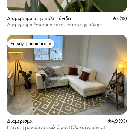
Διαμέρισμα στην πόλη Τύνιδα
Μέση βαθμ
5 (12)
Διαμέρισμα Émeraude στο κέντρο της πόλης
Επιλογή επισκεπτών
Επιλογή επισκεπτών
Διαμέρισμα
Μέση βαθμολο
4,9 (93)
Η άνετη μοντέρνα φωλιά μας! Ολοκαίνουργια!