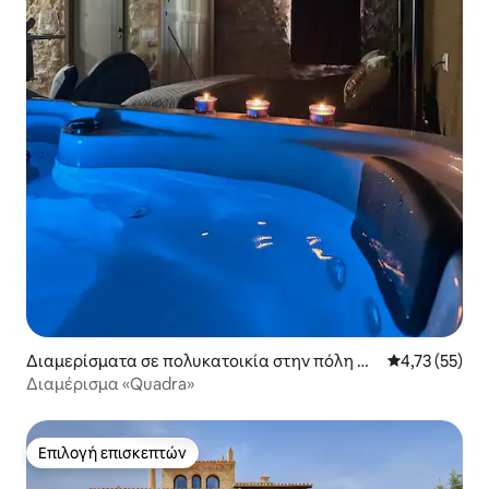
Διαμερίσματα σε πολυκατοικία στην πόλη Ca
Μέση βαθμολο
4,73 (55)
marles
Διαμέρισμα «Quadra»
Επιλογή επισκεπτών
Επιλογή επισκεπτών