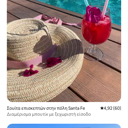
Σουίτα επισκεπτών στην πόλη Santa Fe
Μέση βαθμολογ
4,92 (60)
Διαμέρισμα μπουτίκ με ξεχωριστή είσοδο