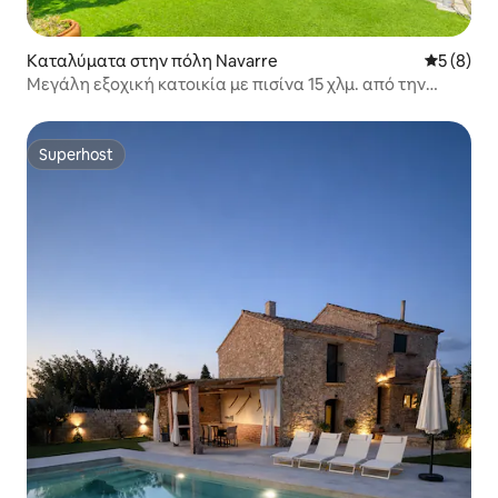
Καταλύματα στην πόλη Navarre
Μέση βαθμ
5 (8)
Μεγάλη εξοχική κατοικία με πισίνα 15 χλμ. από την
Παμπλόνα
Superhost
Superhost