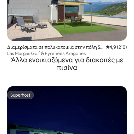
Διαμερίσματα σε πολυκατοικία στην πόλη Sa
Μέση βαθμολογ
4,9 (210)
biñánigo
Las Margas Golf & Pyrenees Aragones
Άλλα ενοικιαζόμενα για διακοπές με
πισίνα
Superhost
Superhost