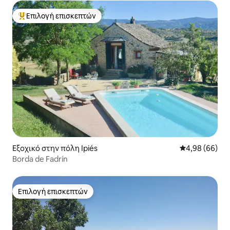
Επιλογή επισκεπτών
Κορυφαία επιλογή επισκεπτών
Εξοχικό στην πόλη Ipiés
Μέση βαθμολογ
4,98 (66)
Borda de Fadrín
Επιλογή επισκεπτών
Επιλογή επισκεπτών