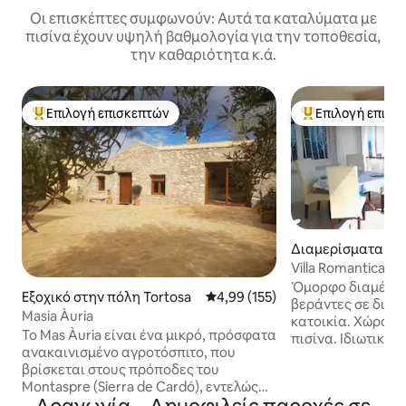
Οι επισκέπτες συμφωνούν: Αυτά τα καταλύματα με
πισίνα έχουν υψηλή βαθμολογία για την τοποθεσία,
την καθαριότητα κ.ά.
Επιλογή επισκεπτών
Επιλογή επισκ
Κορυφαία επιλογή επισκεπτών
Κορυφαία επιλογ
Διαμερίσματα σε
ικία στην πόλη Pe
Villa Romantica
Όμορφο διαμέρισ
Εξοχικό στην πόλη Tortosa
Μέση βαθμολογία: 4,99 στα 5, 1
4,99 (155)
βεράντες σε διώρ
Masia Àuria
κατοικία. Χώρος 
Το Mas Àuria είναι ένα μικρό, πρόσφατα
πισίνα. Ιδιωτικό 
ανακαινισμένο αγροτόσπιτο, που
Απίστευτη θέα στ
βρίσκεται στους πρόποδες του
Ναϊτών, στο φυσικ
Montaspre (Sierra de Cardó), εντελώς
και στο Δέλτα του
απομονωμένο και με εξαιρετική θέα