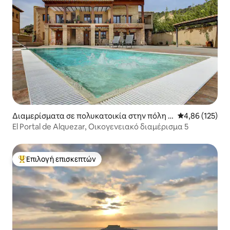
Διαμερίσματα σε πολυκατοικία στην πόλη A
Μέση βαθμολογί
4,86 (125)
lquézar
El Portal de Alquezar, Οικογενειακό διαμέρισμα 5
Επιλογή επισκεπτών
Κορυφαία επιλογή επισκεπτών