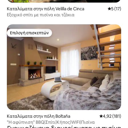
Καταλύματα στην πόλη Velilla de Cinca
Μέση βαθμ
5 (17)
Εξοχικό σπίτι με πισίνα και τζάκια
Επιλογή επισκεπτών
Επιλογή επισκεπτών
Καταλύματα στην πόλη Boltaña
Μέση βαθμολογ
4,92 (181)
"Η αφύπνιση" BBQ|Σπίτι|Κήπος|WIFI|Πισίνα