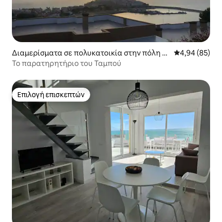
Διαμερίσματα σε πολυκατοικία στην πόλη P
Μέση βαθμολογ
4,94 (85)
eñíscola
Το παρατηρητήριο του Ταμπού
Επιλογή επισκεπτών
Επιλογή επισκεπτών