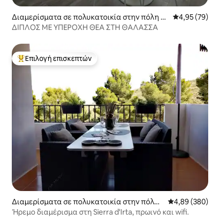
Διαμερίσματα σε πολυκατοικία στην πόλη P
Μέση βαθμολογ
4,95 (79)
eñíscola
ΔΙΠΛΟΣ ΜΕ ΥΠΕΡΟΧΗ ΘΕΑ ΣΤΗ ΘΑΛΑΣΣΑ
Επιλογή επισκεπτών
Κορυφαία επιλογή επισκεπτών
Διαμερίσματα σε πολυκατοικία στην πόλη
Μέση βαθμολογί
4,89 (380)
Peñíscola
Ήρεμο διαμέρισμα στη Sierra d'Irta, πρωινό και wifi.