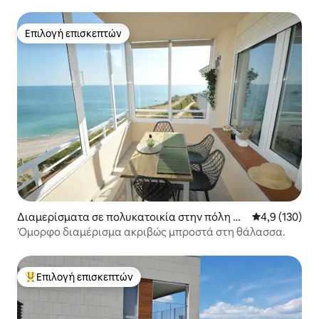
Επιλογή επισκεπτών
Επιλογή επισκεπτών
Διαμερίσματα σε πολυκατοικία στην πόλη Vi
Μέση βαθμολογ
4,9 (130)
naròs
Όμορφο διαμέρισμα ακριβώς μπροστά στη θάλασσα.
Επιλογή επισκεπτών
Κορυφαία επιλογή επισκεπτών