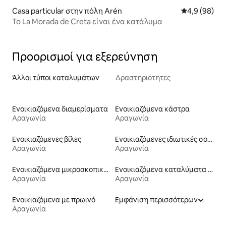
Casa particular στην πόλη Arén
Μέση βαθμολο
4,9 (98)
Το La Morada de Creta είναι ένα κατάλυμα
Προορισμοί για εξερεύνηση
Άλλοι τύποι καταλυμάτων
Δραστηριότητες
Ενοικιαζόμενα διαμερίσματα
Ενοικιαζόμενα κάστρα
Αραγωνία
Αραγωνία
Ενοικιαζόμενες βίλες
Ενοικιαζόμενες ιδιωτικές σουίτες
Αραγωνία
Αραγωνία
Ενοικιαζόμενα μικροσκοπικά σπίτια
Ενοικιαζόμενα καταλύματα σε φάρμα
Αραγωνία
Αραγωνία
Ενοικιαζόμενα με πρωινό
Εμφάνιση περισσότερων
Αραγωνία