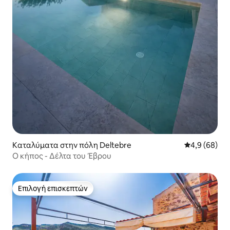
Καταλύματα στην πόλη Deltebre
Μέση βαθμολο
4,9 (68)
Ο κήπος - Δέλτα του Έβρου
Επιλογή επισκεπτών
Επιλογή επισκεπτών