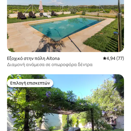
Εξοχικό στην πόλη Aitona
Μέση βαθμολογ
4,94 (77)
Διαμονή ανάμεσα σε οπωροφόρα δέντρα
Επιλογή επισκεπτών
Επιλογή επισκεπτών