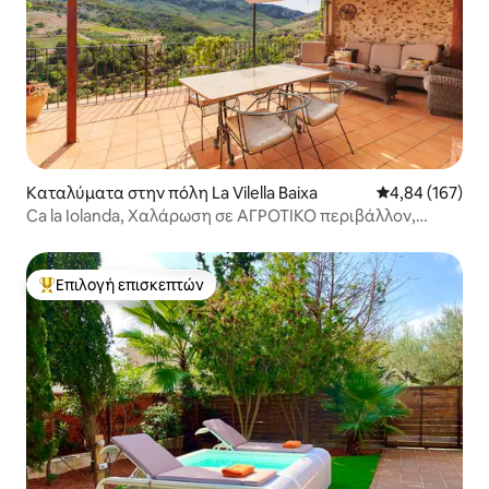
Καταλύματα στην πόλη La Vilella Baixa
Μέση βαθμολογί
4,84 (167)
Ca la Iolanda, Χαλάρωση σε ΑΓΡΟΤΙΚΟ περιβάλλον,
Αναρρίχηση.
Επιλογή επισκεπτών
Κορυφαία επιλογή επισκεπτών