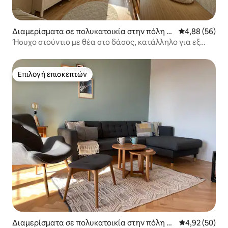
Διαμερίσματα σε πολυκατοικία στην πόλη Σ
Μέση βαθμολογ
4,88 (56)
όποτ
Ήσυχο στούντιο με θέα στο δάσος, κατάλληλο για εξ
αποστάσεως εργασία
Επιλογή επισκεπτών
Επιλογή επισκεπτών
Διαμερίσματα σε πολυκατοικία στην πόλη Γκ
Μέση βαθμολογ
4,92 (50)