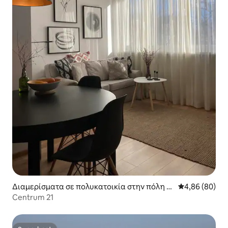
Διαμερίσματα σε πολυκατοικία στην πόλη Γκ
Μέση βαθμολογ
4,86 (80)
ντανσκ
Centrum 21