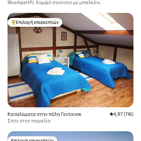
BlueApartPL Κομψό στούντιο με μπαλκόνι
Επιλογή επισκεπτών
Κορυφαία επιλογή επισκεπτών
Καταλύματα στην πόλη Γκντανσκ
Μέση βαθμολογ
4,97 (116)
Σπίτι στην παραλία
Επιλογή επισκεπτών