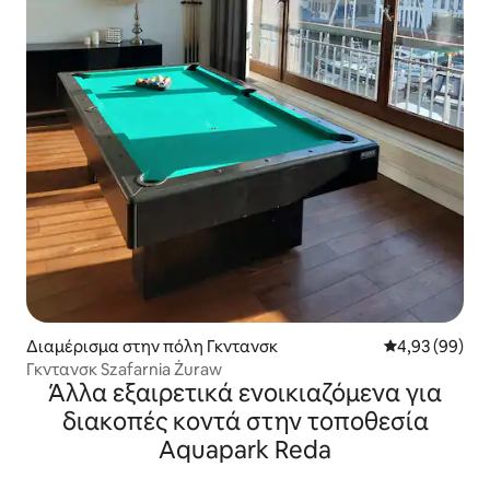
Διαμέρισμα στην πόλη Γκντανσκ
Μέση βαθμολογ
4,93 (99)
Γκντανσκ Szafarnia Żuraw
Άλλα εξαιρετικά ενοικιαζόμενα για
διακοπές κοντά στην τοποθεσία
Aquapark Reda