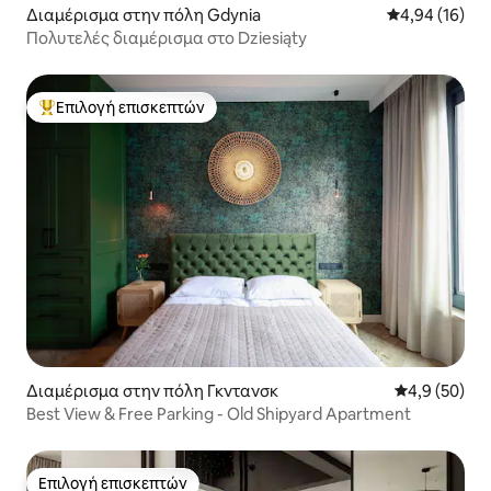
Διαμέρισμα στην πόλη Gdynia
Μέση βαθμολογ
4,94 (16)
Πολυτελές διαμέρισμα στο Dziesiąty
Επιλογή επισκεπτών
Κορυφαία επιλογή επισκεπτών
Διαμέρισμα στην πόλη Γκντανσκ
Μέση βαθμολο
4,9 (50)
Best View & Free Parking - Old Shipyard Apartment
Επιλογή επισκεπτών