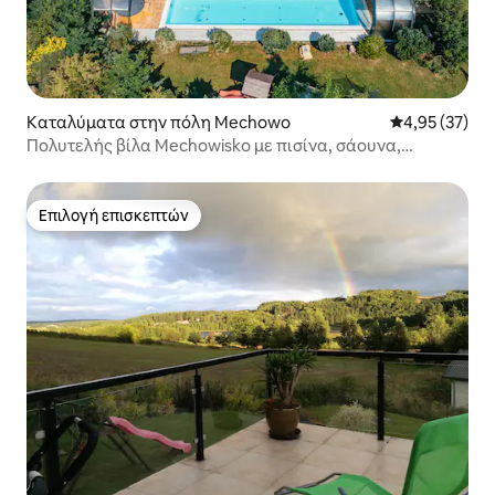
Καταλύματα στην πόλη Mechowo
Μέση βαθμολογ
4,95 (37)
Πολυτελής βίλα Mechowisko με πισίνα, σάουνα,
τζακούζι
Επιλογή επισκεπτών
Επιλογή επισκεπτών