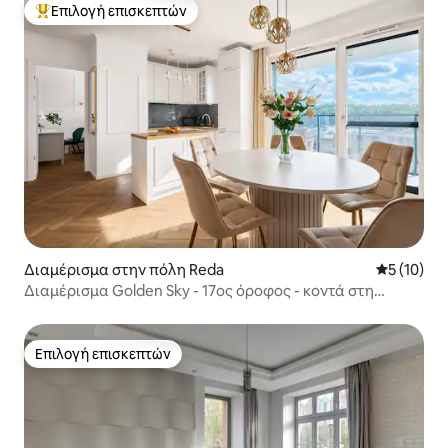
Επιλογή επισκεπτών
Κορυφαία επιλογή επισκεπτών
Διαμέρισμα στην πόλη Reda
Μέση βαθμο
5 (10)
Διαμέρισμα Golden Sky - 17ος όροφος - κοντά στη
Γκντίνια
Επιλογή επισκεπτών
Επιλογή επισκεπτών