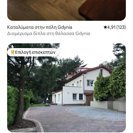
Καταλύματα στην πόλη Gdynia
Μέση βαθμολογ
4,91 (123)
Διαμέρισμα δίπλα στη θάλασσα Gdynia
Επιλογή επισκεπτών
Κορυφαία επιλογή επισκεπτών