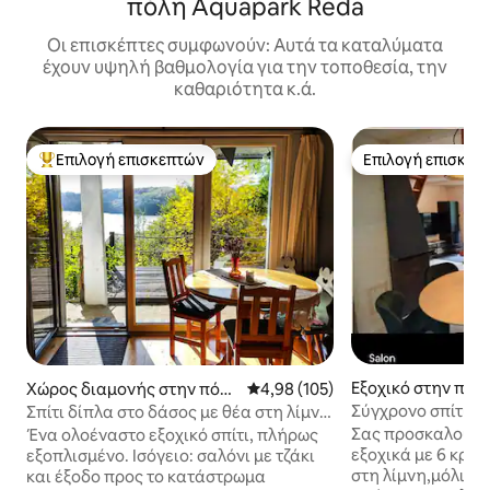
πόλη Aquapark Reda
Οι επισκέπτες συμφωνούν: Αυτά τα καταλύματα
έχουν υψηλή βαθμολογία για την τοποθεσία, την
καθαριότητα κ.ά.
Επιλογή επισκεπτών
Επιλογή επισκεπ
Κορυφαία επιλογή επισκεπτών
Επιλογή επισκεπ
Εξοχικό στην πόλ
Χώρος διαμονής στην πόλ
Μέση βαθμολογία: 4,98 στα 5, 1
4,98 (105)
η Zawory
Σύγχρονο σπίτι 6
Σπίτι δίπλα στο δάσος με θέα στη λίμνη
στην περιοχή Kaszuby
Σας προσκαλούμε 
Ένα ολοέναστο εξοχικό σπίτι, πλήρως
εξοχικά με 6 κρεβ
εξοπλισμένο. Ισόγειο: σαλόνι με τζάκι
στη λίμνη,μόλις λ
και έξοδο προς το κατάστρωμα