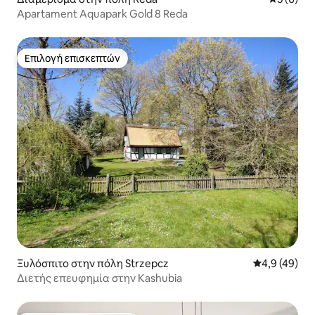
Apartament Aquapark Gold 8 Reda
Επιλογή επισκεπτών
Επιλογή επισκεπτών
Ξυλόσπιτο στην πόλη Strzepcz
Μέση βαθμολο
4,9 (49)
Διετής επευφημία στην Kashubia