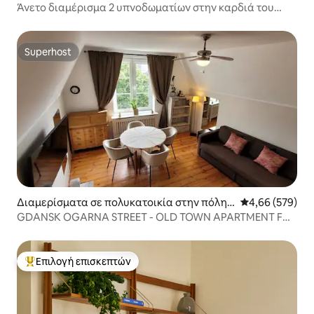
ντανσκ
Άνετο διαμέρισμα 2 υπνοδωματίων στην καρδιά του
Γκντανσκ
Superhost
Superhost
Διαμερίσματα σε πολυκατοικία στην πόλη Γ
Μέση βαθμολογί
4,66 (579)
κντανσκ
GDANSK OGARNA STREET - OLD TOWN APARTMENT FOR
RENT
Επιλογή επισκεπτών
Κορυφαία επιλογή επισκεπτών