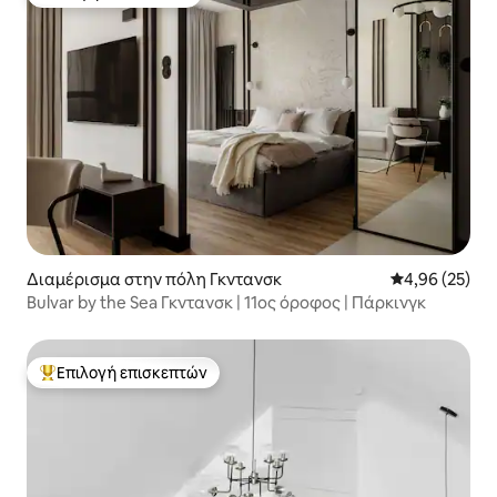
Επιλογή επισκεπτών
Διαμέρισμα στην πόλη Γκντανσκ
Μέση βαθμολογ
4,96 (25)
Bulvar by the Sea Γκντανσκ | 11ος όροφος | Πάρκινγκ
Επιλογή επισκεπτών
Κορυφαία επιλογή επισκεπτών