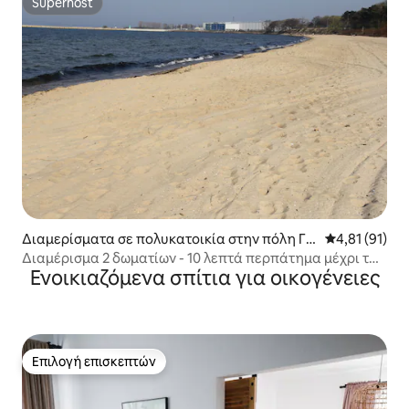
Superhost
Superhost
Διαμερίσματα σε πολυκατοικία στην πόλη Γκ
Μέση βαθμολο
4,81 (91)
ντανσκ
Διαμέρισμα 2 δωματίων - 10 λεπτά περπάτημα μέχρι την
Ενοικιαζόμενα σπίτια για οικογένειες
παραλία
Επιλογή επισκεπτών
Επιλογή επισκεπτών