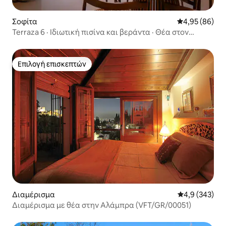
Σοφίτα
Μέση βαθμολογ
4,95 (86)
Terraza 6 · Ιδιωτική πισίνα και βεράντα · Θέα στον
ορίζοντα
Επιλογή επισκεπτών
Επιλογή επισκεπτών
Διαμέρισμα
Μέση βαθμολογ
4,9 (343)
Διαμέρισμα με θέα στην Αλάμπρα (VFT/GR/00051)