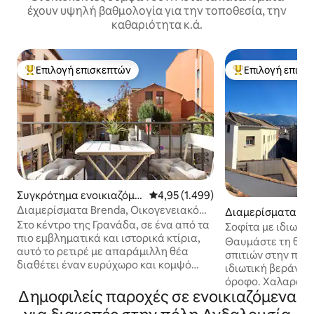
έχουν υψηλή βαθμολογία για την τοποθεσία, την
καθαριότητα κ.ά.
Επιλογή επισκεπτών
Επιλογή επισκ
Κορυφαία επιλογή επισκεπτών
Κορυφαία επιλογ
Συγκρότημα ενοικιαζόμε
Μέση βαθμολογία: 4,95 στα 5, 1.4
4,95 (1.499)
νων καταλυμάτων
Διαμερίσματα Brenda, Οικογενειακό
Διαμερίσματα σε
διαμέρισμα
Στο κέντρο της Γρανάδα, σε ένα από τα
οικία
Σοφίτα με ιδιωτι
πιο εμβληματικά και ιστορικά κτίρια,
της Γρανάδας
Θαυμάστε τη θέα 
αυτό το ρετιρέ με απαράμιλλη θέα
σπιτιών στην πλα
διαθέτει έναν ευρύχωρο και κομψό
ιδιωτική βεράντα
χώρο όπου μπορείτε να χαλαρώσετε
όροφο. Χαλαρώστε
μετά από μια έντονη μέρα. Χάρη στην
Δημοφιλείς παροχές σε ενοικιαζόμενα
ηλιοβασίλεμα. Πα
κεντρική τοποθεσία αυτού του
εντυπωσιακή συλ