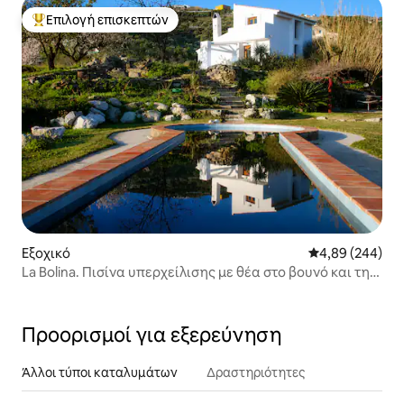
Επιλογή επισκεπτών
Κορυφαία επιλογή επισκεπτών
Εξοχικό
Μέση βαθμολογί
4,89 (244)
La Bolina. Πισίνα υπερχείλισης με θέα στο βουνό και τη
θάλασσα
Προορισμοί για εξερεύνηση
Άλλοι τύποι καταλυμάτων
Δραστηριότητες