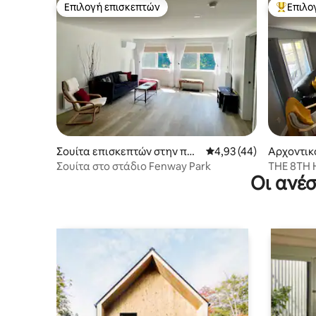
Επιλογή επισκεπτών
Επιλο
Επιλογή επισκεπτών
Κορυφαί
Σουίτα επισκεπτών στην πόλ
Μέση βαθμολογία: 4,93
4,93 (44)
Αρχοντικ
η Stratford
φορντ
Σουίτα στο στάδιο Fenway Park
THE 8TH 
Οι ανέσ
υπνοδωμ