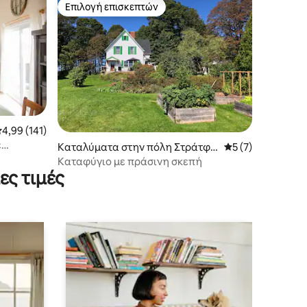
Επιλογή επισκεπτών
Επιλογή επισκεπτών
έση βαθμολογία: 4,99 στα 5, 141 κριτικές
4,99 (141)
ε
Καταλύματα στην πόλη Στράτφο
Μέση βαθμολογία:
5 (7)
ρντ
Καταφύγιο με πράσινη σκεπή
ες τιμές