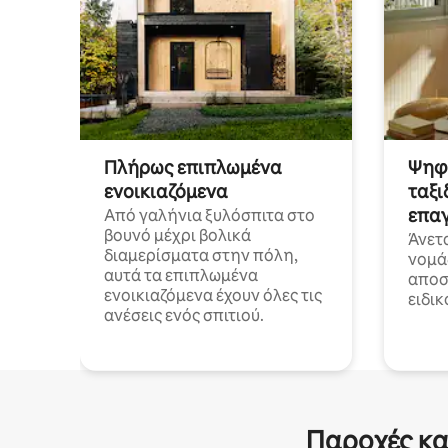
Πλήρως επιπλωμένα
Ψηφι
ενοικιαζόμενα
ταξι
επαγ
Από γαλήνια ξυλόσπιτα στο
βουνό μέχρι βολικά
Άνετ
διαμερίσματα στην πόλη,
νομά
αυτά τα επιπλωμένα
αποστ
ενοικιαζόμενα έχουν όλες τις
ειδικ
ανέσεις ενός σπιτιού.
Παροχές κα