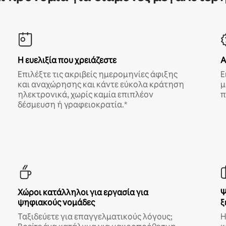
Η ευελιξία που χρειάζεστε
Α
Επιλέξτε τις ακριβείς ημερομηνίες άφιξης
Ε
και αναχώρησης και κάντε εύκολα κράτηση
μ
ηλεκτρονικά, χωρίς καμία επιπλέον
π
δέσμευση ή γραφειοκρατία.*
Χώροι κατάλληλοι για εργασία για
Ψ
ψηφιακούς νομάδες
ξ
Ταξιδεύετε για επαγγελματικούς λόγους;
Η