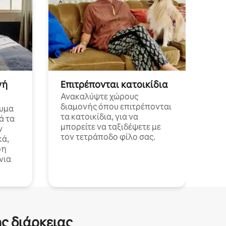
νή
Επιτρέπονται κατοικίδια
Ανακαλύψτε χώρους
διαμονής όπου επιτρέπονται
λυμα
τα κατοικίδια, για να
ά τα
μπορείτε να ταξιδέψετε με
ν
τον τετράποδο φίλο σας.
κά,
ρη
νια
ς διάρκειας