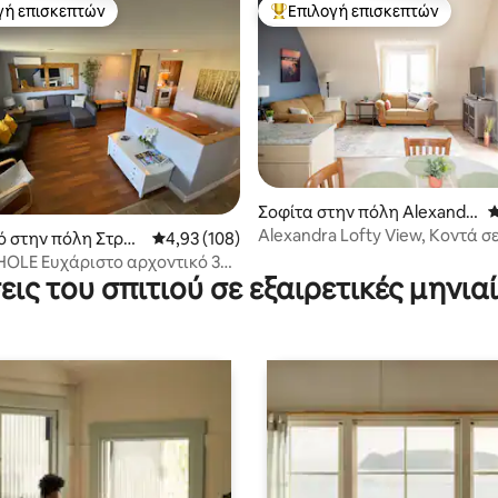
γή επισκεπτών
Επιλογή επισκεπτών
α επιλογή επισκεπτών
Κορυφαία επιλογή επισκεπτών
Σοφίτα στην πόλη Alexandr
Μ
a
Alexandra Lofty View, Κοντά σ
 στα 5, 44 κριτικές
ό στην πόλη Στράτ
Μέση βαθμολογία: 4,93 στα 5, 108 κριτικές
4,93 (108)
παραλία, Υπέρδιπλο κρεβάτι
HOLE Ευχάριστο αρχοντικό 3
εις του σπιτιού σε εξαιρετικές μηνιαί
ατίων