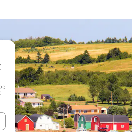
ς
ας
ς
ε να πλοηγηθείτε στη σελίδα με τα κουμπιά πάνω και κάτω βέλους, ν