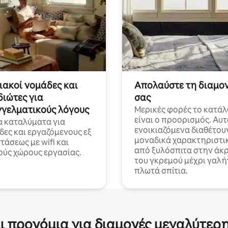
ακοί νομάδες και
Απολαύστε τη διαμο
διώτες για
σας
γελματικούς λόγους
Μερικές φορές το κατά
είναι ο προορισμός. Αυτ
α καταλύματα για
ενοικιαζόμενα διαθέτου
δες και εργαζόμενους εξ
μοναδικά χαρακτηριστι
άσεως με wifi και
από ξυλόσπιτα στην άκ
ούς χώρους εργασίας.
του γκρεμού μέχρι γαλή
πλωτά σπίτια.
ι προνόμια για διαμονές μεγαλύτερη