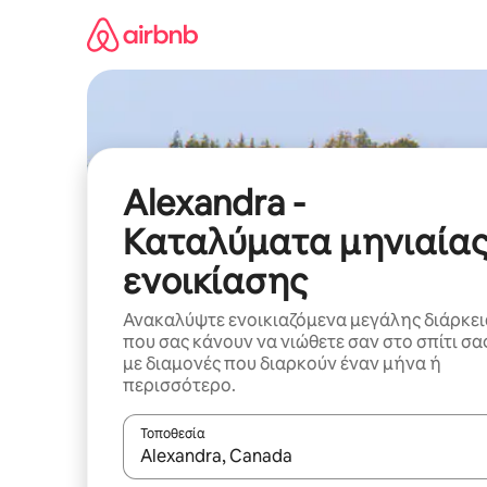
Μετάβαση
στο
περιεχόμενο
Alexandra -
Καταλύματα μηνιαία
ενοικίασης
Ανακαλύψτε ενοικιαζόμενα μεγάλης διάρκει
που σας κάνουν να νιώθετε σαν στο σπίτι σα
με διαμονές που διαρκούν έναν μήνα ή
περισσότερο.
Τοποθεσία
Όταν τα αποτελέσματα είναι διαθέσιμα, μπορείτ