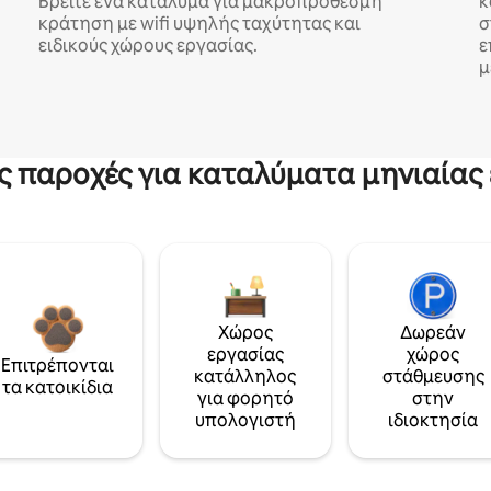
Βρείτε ένα κατάλυμα για μακροπρόθεσμη
κ
κράτηση με wifi υψηλής ταχύτητας και
σ
ειδικούς χώρους εργασίας.
ε
μ
ς παροχές για καταλύματα μηνιαίας 
Χώρος
Δωρεάν
εργασίας
χώρος
Επιτρέπονται
κατάλληλος
στάθμευσης
τα κατοικίδια
για φορητό
στην
υπολογιστή
ιδιοκτησία