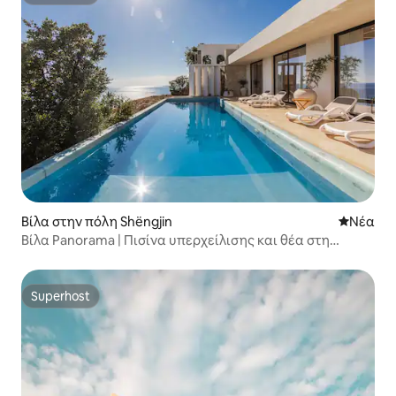
Superhost
Βίλα στην πόλη Shëngjin
Νέος χώ
Νέα
Βίλα Panorama | Πισίνα υπερχείλισης και θέα στη
θάλασσα
Superhost
Superhost