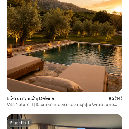
Βίλα στην πόλη Delvinë
Μέση βαθμο
5 (14)
Villa Nature II | Ιδιωτική πισίνα που περιβάλλεται από
φύση
Superhost
Superhost