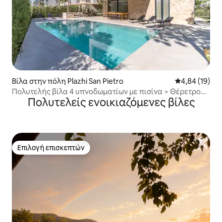
Βίλα στην πόλη Plazhi San Pietro
Μέση βαθμολογ
4,84 (19)
Πολυτελής βίλα 4 υπνοδωματίων με πισίνα > Θέρετρο
Πολυτελείς ενοικιαζόμενες βίλες
Frontbeach /2
Επιλογή επισκεπτών
Επιλογή επισκεπτών