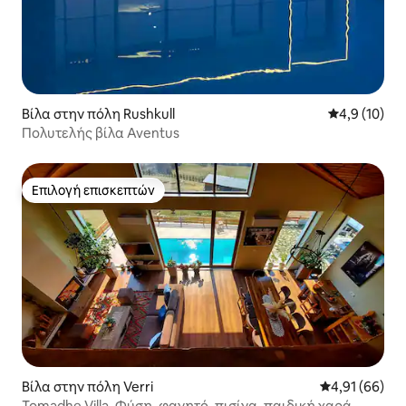
Βίλα στην πόλη Rushkull
Μέση βαθμολ
4,9 (10)
Πολυτελής βίλα Aventus
Επιλογή επισκεπτών
Επιλογή επισκεπτών
Βίλα στην πόλη Verri
Μέση βαθμολογ
4,91 (66)
Tomadhe Villa. Φύση, φαγητό, πισίνα, παιδική χαρά.