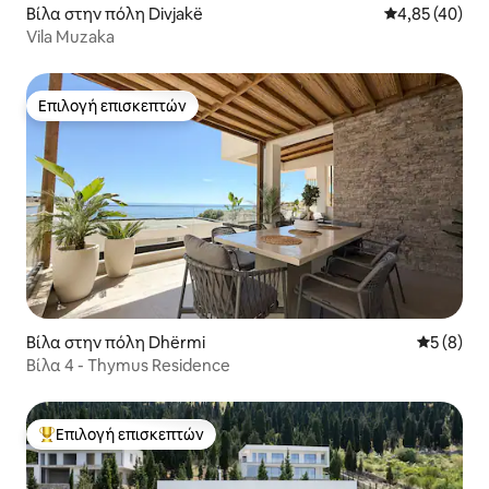
Βίλα στην πόλη Divjakë
Μέση βαθμολογ
4,85 (40)
Vila Muzaka
Επιλογή επισκεπτών
Επιλογή επισκεπτών
Βίλα στην πόλη Dhërmi
Μέση βαθμ
5 (8)
Βίλα 4 - Thymus Residence
Επιλογή επισκεπτών
Κορυφαία επιλογή επισκεπτών