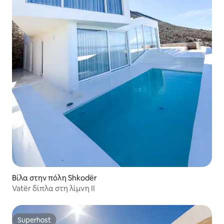
Βίλα στην πόλη Shkodër
Vatër δίπλα στη λίμνη II
Superhost