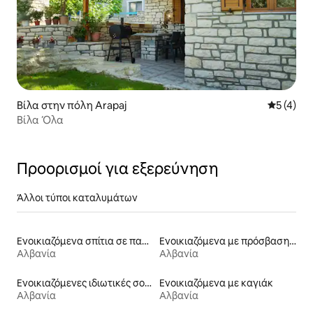
Βίλα στην πόλη Arapaj
Μέση βαθμ
5 (4)
Βίλα Όλα
Προορισμοί για εξερεύνηση
Άλλοι τύποι καταλυμάτων
Ενοικιαζόμενα σπίτια σε παραλία
Ενοικιαζόμενα με πρόσβαση σε σκι
Αλβανία
Αλβανία
Ενοικιαζόμενες ιδιωτικές σουίτες
Ενοικιαζόμενα με καγιάκ
Αλβανία
Αλβανία