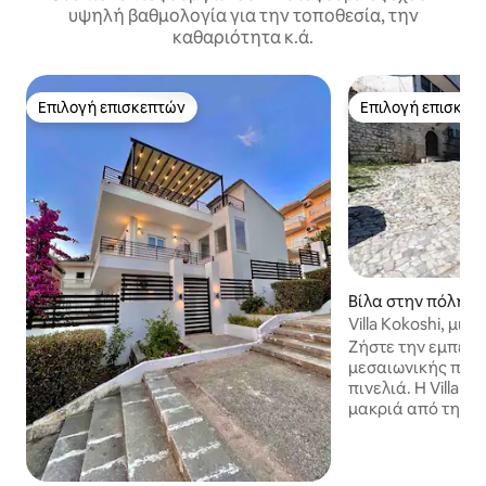
υψηλή βαθμολογία για την τοποθεσία, την
καθαριότητα κ.ά.
Επιλογή επισκεπτών
Επιλογή επισκεπ
Επιλογή επισκεπτών
Επιλογή επισκεπ
Βίλα στην πόλη B
Villa Kokoshi, μια
Ζήστε την εμπειρ
μεσαιωνικής πόλη
πινελιά. Η Villa K
μακριά από την π
απολαύσετε την
αίσθηση που χρει
κοντά για να επω