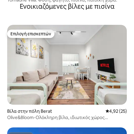
Ενοικιαζόμενες βίλες με πισίνα
Επιλογή επισκεπτών
Επιλογή επισκεπτών
Βίλα στην πόλη Berat
Μέση βαθμολογ
4,92 (25)
Olive&Bloom-Ολόκληρη βίλα, ιδιωτικός χώρος
στάθμευσης και πισίνα