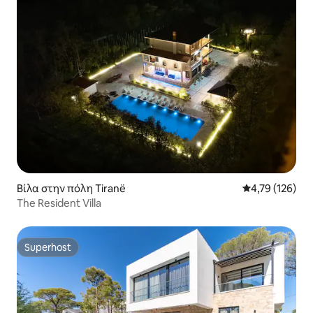
Βίλα στην πόλη Tiranë
Μέση βαθμολογί
4,79 (126)
The Resident Villa
Superhost
Superhost