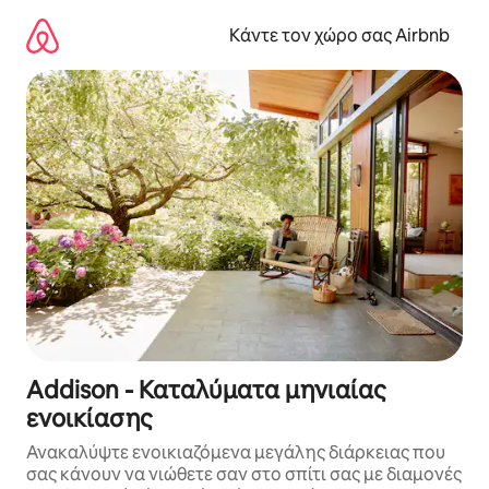
Μετάβαση
στο
Κάντε τον χώρο σας Airbnb
περιεχόμενο
Addison - Καταλύματα μηνιαίας
ενοικίασης
Ανακαλύψτε ενοικιαζόμενα μεγάλης διάρκειας που
σας κάνουν να νιώθετε σαν στο σπίτι σας με διαμονές