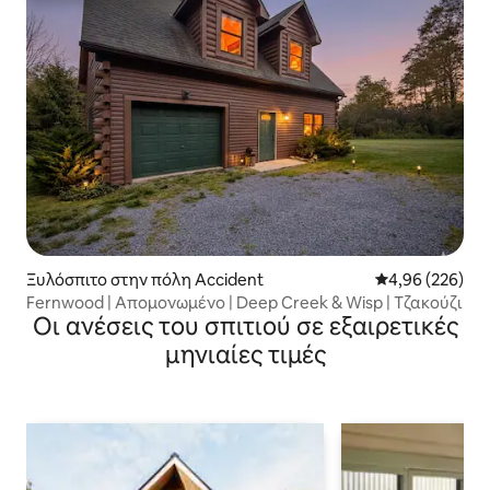
Ξυλόσπιτο στην πόλη Accident
Μέση βαθμολογί
4,96 (226)
Fernwood | Απομονωμένο | Deep Creek & Wisp | Τζακούζι
Οι ανέσεις του σπιτιού σε εξαιρετικές
μηνιαίες τιμές