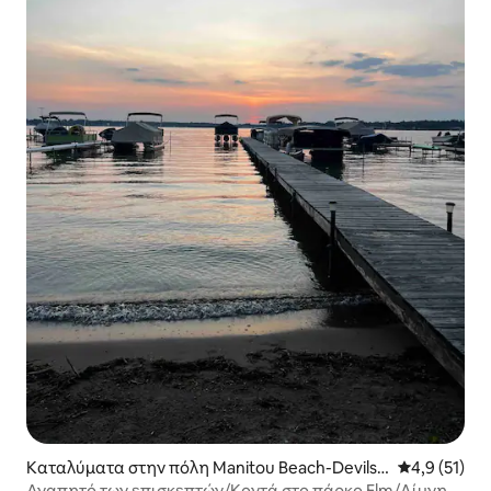
Καταλύματα στην πόλη Manitou Beach-Devils L
Μέση βαθμολ
4,9 (51)
ake
Αγαπητό των επισκεπτών/Κοντά στο πάρκο Elm/Λίμνη