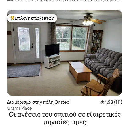
Devils!
Επιλογή επισκεπτών
Κορυφαία επιλογή επισκεπτών
Διαμέρισμα στην πόλη Onsted
Μέση βαθμολογ
4,98 (111)
Grams Place
Οι ανέσεις του σπιτιού σε εξαιρετικές
μηνιαίες τιμές