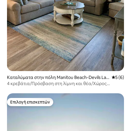
Καταλύματα στην πόλη Manitou Beach-Devils Lak
Μέση βαθμ
5 (6)
e
4 κρεβάτια/Πρόσβαση στη λίμνη και θέα/Χώρος
αποβάθρας/Μεγάλη αυλή
Επιλογή επισκεπτών
Επιλογή επισκεπτών