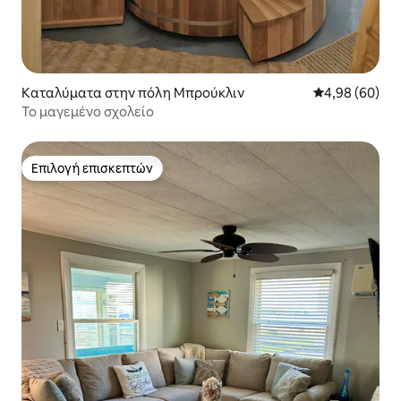
Καταλύματα στην πόλη Μπρούκλιν
Μέση βαθμολογ
4,98 (60)
Το μαγεμένο σχολείο
Επιλογή επισκεπτών
Επιλογή επισκεπτών