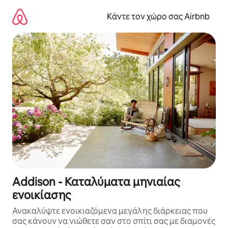
Μετάβαση
στο
Κάντε τον χώρο σας Airbnb
περιεχόμενο
Addison - Καταλύματα μηνιαίας
ενοικίασης
Ανακαλύψτε ενοικιαζόμενα μεγάλης διάρκειας που
σας κάνουν να νιώθετε σαν στο σπίτι σας με διαμονές