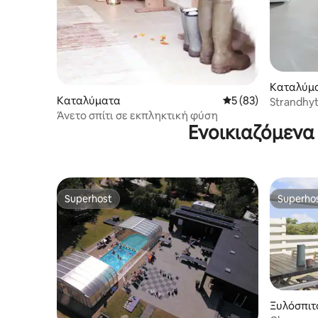
Καταλύμ
Καταλύματα
Μέση βαθμολογία: 5
5 (83)
Strandhy
Άνετο σπίτι σε εκπληκτική φύση
Ενοικιαζόμενα 
Superhost
Superho
Superhost
Superho
Ξυλόσπιτ