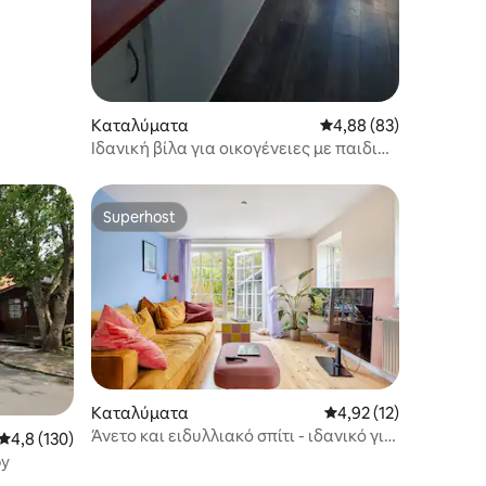
Καταλύματα
Μέση βαθμολογία: 4,88
4,88 (83)
Ιδανική βίλα για οικογένειες με παιδιά,
κοντά στο Aarhus
Superhost
Superhost
Καταλύματα
Μέση βαθμολογία: 4,9
4,92 (12)
Άνετο και ειδυλλιακό σπίτι - ιδανικό για
Μέση βαθμολογία: 4,8 στα 5, 130 κριτικές
4,8 (130)
οικογένειες.
by