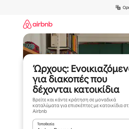
Μετάβαση
Ορι
στο
περιεχόμενο
Ώρχους: Ενοικιαζόμε
για διακοπές που
δέχονται κατοικίδια
Βρείτε και κάντε κράτηση σε μοναδικά
καταλύματα για επισκέπτες με κατοικίδια σ
Airbnb
Τοποθεσία