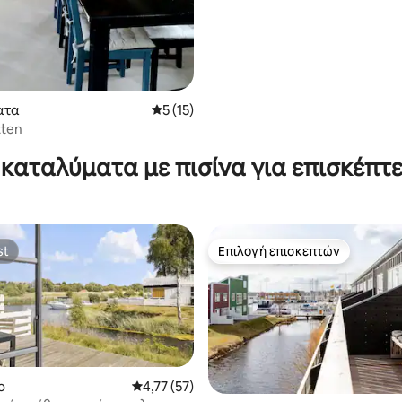
ατα
Μέση βαθμολογία: 5 στα 5, 15 κριτικές
5 (15)
 στα 5, 83 κριτικές
tten
καταλύματα με πισίνα για επισκέπτε
st
Επιλογή επισκεπτών
st
Επιλογή επισκεπτών
ο
Μέση βαθμολογία: 4,77 στα 5, 57 κριτικές
4,77 (57)