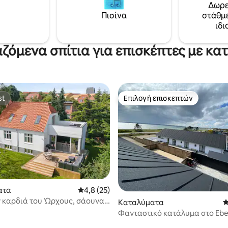
Δωρε
Πισίνα
στάθμ
ιδι
αζόμενα σπίτια για επισκέπτες με κατ
st
Επιλογή επισκεπτών
st
Επιλογή επισκεπτών
στα 5, 104 κριτικές
ατα
Μέση βαθμολογία: 4,8 στα 5, 25 κριτικές
4,8 (25)
ν καρδιά του Ώρχους, σάουνα/
Καταλύματα
Μ
άγου/κήπος
Φανταστικό κατάλυμα στο Ebel
πανοραμική θέα στη θάλασσα